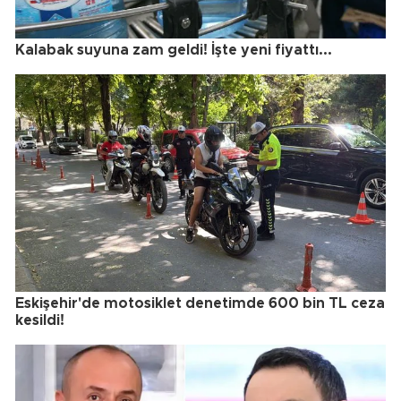
Kalabak suyuna zam geldi! İşte yeni fiyattı...
Eskişehir'de motosiklet denetimde 600 bin TL ceza
kesildi!