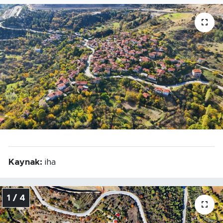
Tarihçe
Resmi İlanlar
Söyleşi
Foto Şaka
Teknoloji
Politika
Kaynak:
iha
1 / 4