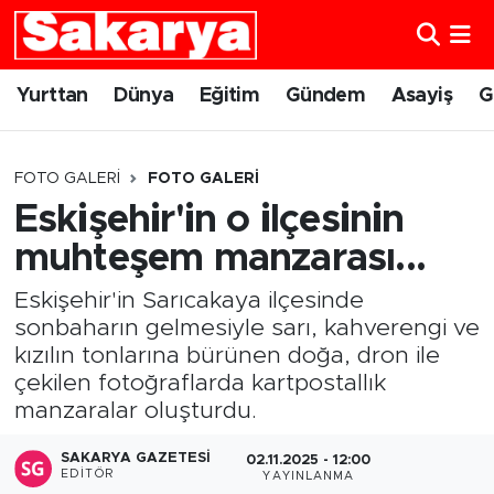
Yurttan
Eskişehir Nöbetçi Eczaneler
Yurttan
Dünya
Eğitim
Gündem
Asayiş
G
Dünya
Eskişehir Hava Durumu
FOTO GALERI
FOTO GALERI
Eğitim
Eskişehir Namaz Vakitleri
Eskişehir'in o ilçesinin
muhteşem manzarası...
Gündem
Eskişehir Trafik Yoğunluk Haritası
Eskişehir'in Sarıcakaya ilçesinde
Eskişehirspor
Süper Lig Puan Durumu ve Fikstür
sonbaharın gelmesiyle sarı, kahverengi ve
kızılın tonlarına bürünen doğa, dron ile
Spor
Tüm Manşetler
çekilen fotoğraflarda kartpostallık
manzaralar oluşturdu.
Sağlık
Son Dakika Haberleri
SAKARYA GAZETESI
02.11.2025 - 12:00
Kültür Sanat
Haber Arşivi
EDITÖR
YAYINLANMA