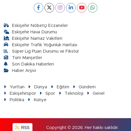
Eskişehir Nöbetçi Eczaneler
Eskişehir Hava Durumu
Eskişehir Namaz Vakitleri
Eskişehir Trafik Yoğunluk Haritası
Süper Lig Puan Durumu ve Fikstür
Tüm Manşetler
Son Dakika Haberleri
Haber Arşivi
Yurttan
Dünya
Eğitim
Gündem
Eskişehirspor
Spor
Teknoloji
Genel
Politika
Künye
RSS
Copyright © 2026. Her hakkı saklıdır.