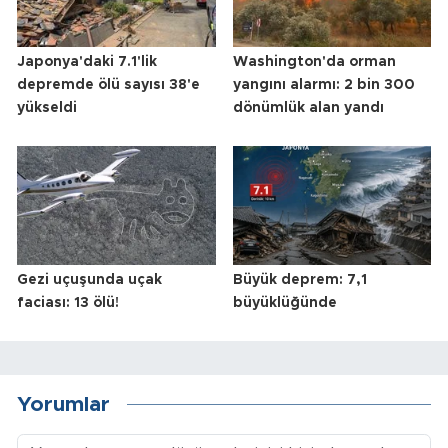
Japonya'daki 7.1'lik
Washington'da orman
depremde ölü sayısı 38'e
yangını alarmı: 2 bin 300
yükseldi
dönümlük alan yandı
Gezi uçuşunda uçak
Büyük deprem: 7,1
faciası: 13 ölü!
büyüklüğünde
Yorumlar