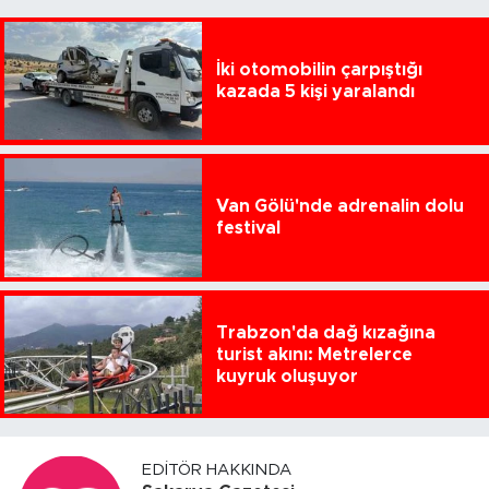
İki otomobilin çarpıştığı
kazada 5 kişi yaralandı
Van Gölü'nde adrenalin dolu
festival
Trabzon'da dağ kızağına
turist akını: Metrelerce
kuyruk oluşuyor
EDITÖR HAKKINDA