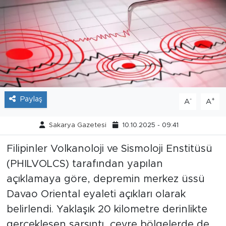
Tarihçe
Resmi İlanlar
Söyleşi
Foto Şaka
Paylaş
-
+
A
A
Teknoloji
Sakarya Gazetesi
10.10.2025 - 09:41
Politika
Filipinler Volkanoloji ve Sismoloji Enstitüsü
(PHILVOLCS) tarafından yapılan
açıklamaya göre, depremin merkez üssü
Davao Oriental eyaleti açıkları olarak
belirlendi. Yaklaşık 20 kilometre derinlikte
gerçekleşen sarsıntı, çevre bölgelerde de