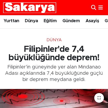
Yurttan
Eskişehir Nöbetçi Eczaneler
Yurttan
Dünya
Eğitim
Gündem
Asayiş
G
Dünya
Eskişehir Hava Durumu
DÜNYA
Eğitim
Eskişehir Namaz Vakitleri
Filipinler'de 7,4
Gündem
Eskişehir Trafik Yoğunluk Haritası
büyüklüğünde deprem!
Filipinler’in güneyinde yer alan Mindanao
Eskişehirspor
Süper Lig Puan Durumu ve Fikstür
Adası açıklarında 7,4 büyüklüğünde güçlü
bir deprem meydana geldi.
Spor
Tüm Manşetler
Sağlık
Son Dakika Haberleri
Kültür Sanat
Haber Arşivi