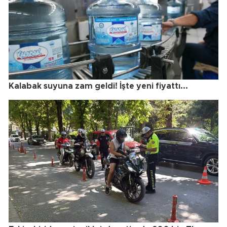
Kalabak suyuna zam geldi! İşte yeni fiyattı...