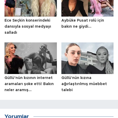
Ece Seçkin konserindeki
Aybüke Pusat rolü için
dansıyla sosyal medyayı
bakın ne giydi...
salladı
Güllü’nün kızının internet
Güllü'nün kızına
aramaları şoke etti! Bakın
ağırlaştırılmış müebbet
neler aramış...
talebi
Yorumlar