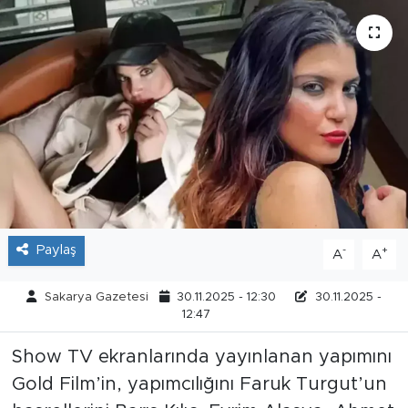
Tarihçe
Resmi İlanlar
Söyleşi
Foto Şaka
Teknoloji
Paylaş
-
+
A
A
Politika
Sakarya Gazetesi
30.11.2025 - 12:30
30.11.2025 -
12:47
Show TV ekranlarında yayınlanan yapımını
Gold Film’in, yapımcılığını Faruk Turgut’un