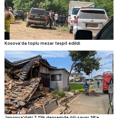
Kosova'da toplu mezar tespit edildi
Japonya'daki 7.1'lik depremde ölü sayısı 38'e