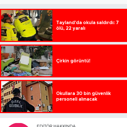
Tayland'da okula saldırdı: 7
ölü, 22 yaralı
Çirkin görüntü!
Okullara 30 bin güvenlik
personeli alınacak
EDITÖR HAKKINDA