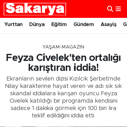
Yurttan
Eskişehir Nöbetçi Eczaneler
Yurttan
Dünya
Eğitim
Gündem
Asayiş
G
Dünya
Eskişehir Hava Durumu
YAŞAM-MAGAZIN
Eğitim
Eskişehir Namaz Vakitleri
Feyza Civelek'ten ortalığı
Gündem
Eskişehir Trafik Yoğunluk Haritası
karıştıran iddia!
Ekranların sevilen dizisi Kızılcık Şerbeti'nde
Eskişehirspor
Süper Lig Puan Durumu ve Fikstür
Nilay karakterine hayat veren ve adı sık sık
skandal iddialara karışan oyuncu Feyza
Spor
Tüm Manşetler
Civelek katıldığı bir programda kendisini
sadece 1 dakika görmek için 100 bin lira
Sağlık
Son Dakika Haberleri
teklif edildiğini iddia etti.
Kültür Sanat
Haber Arşivi