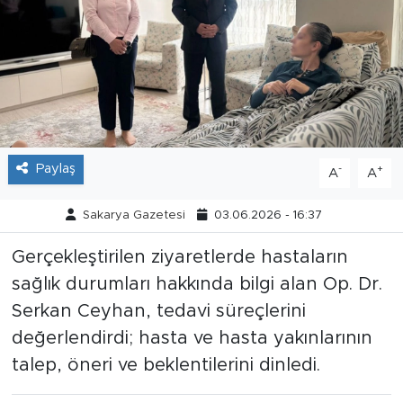
Tarihçe
Resmi İlanlar
Söyleşi
Foto Şaka
Paylaş
-
+
A
A
Teknoloji
Sakarya Gazetesi
03.06.2026 - 16:37
Gerçekleştirilen ziyaretlerde hastaların
Politika
sağlık durumları hakkında bilgi alan Op. Dr.
Serkan Ceyhan, tedavi süreçlerini
değerlendirdi; hasta ve hasta yakınlarının
talep, öneri ve beklentilerini dinledi.