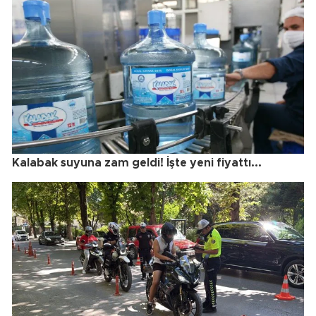
Kalabak suyuna zam geldi! İşte yeni fiyattı...