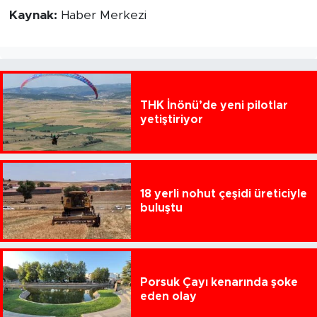
Kaynak:
Haber Merkezi
THK İnönü’de yeni pilotlar
yetiştiriyor
18 yerli nohut çeşidi üreticiyle
buluştu
Porsuk Çayı kenarında şoke
eden olay