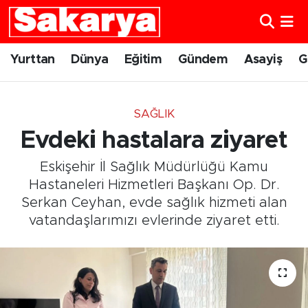
Yurttan
Eskişehir Nöbetçi Eczaneler
Yurttan
Dünya
Eğitim
Gündem
Asayiş
G
Dünya
Eskişehir Hava Durumu
SAĞLIK
Eğitim
Eskişehir Namaz Vakitleri
Evdeki hastalara ziyaret
Gündem
Eskişehir Trafik Yoğunluk Haritası
Eskişehir İl Sağlık Müdürlüğü Kamu
Hastaneleri Hizmetleri Başkanı Op. Dr.
Eskişehirspor
Süper Lig Puan Durumu ve Fikstür
Serkan Ceyhan, evde sağlık hizmeti alan
vatandaşlarımızı evlerinde ziyaret etti.
Spor
Tüm Manşetler
Sağlık
Son Dakika Haberleri
Kültür Sanat
Haber Arşivi