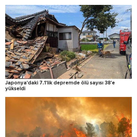
Japonya'daki 7.1'lik depremde ölü sayısı 38'e
yükseldi