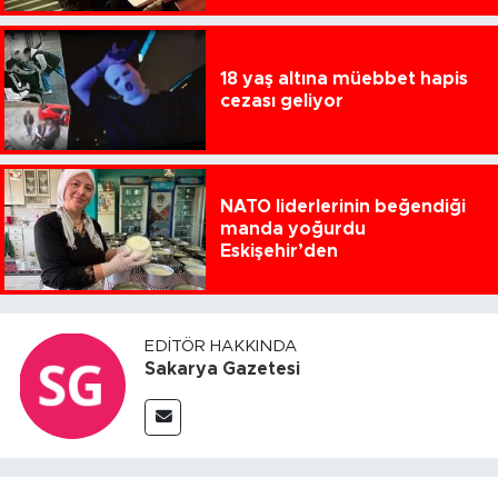
18 yaş altına müebbet hapis
cezası geliyor
NATO liderlerinin beğendiği
manda yoğurdu
Eskişehir’den
EDITÖR HAKKINDA
Sakarya Gazetesi