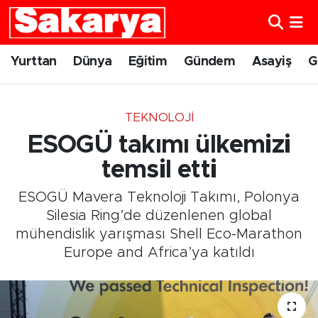
Yurttan
Eskişehir Nöbetçi Eczaneler
Yurttan
Dünya
Eğitim
Gündem
Asayiş
G
Dünya
Eskişehir Hava Durumu
TEKNOLOJI
Eğitim
Eskişehir Namaz Vakitleri
ESOGÜ takımı ülkemizi
Gündem
Eskişehir Trafik Yoğunluk Haritası
temsil etti
ESOGÜ Mavera Teknoloji Takımı, Polonya
Eskişehirspor
Süper Lig Puan Durumu ve Fikstür
Silesia Ring’de düzenlenen global
mühendislik yarışması Shell Eco-Marathon
Spor
Tüm Manşetler
Europe and Africa’ya katıldı
Sağlık
Son Dakika Haberleri
Kültür Sanat
Haber Arşivi