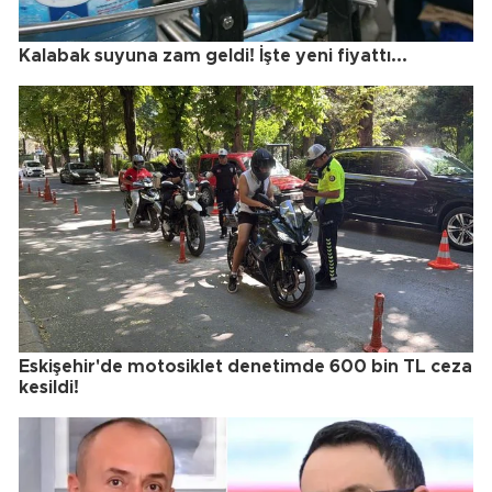
Kalabak suyuna zam geldi! İşte yeni fiyattı...
Eskişehir'de motosiklet denetimde 600 bin TL ceza
kesildi!