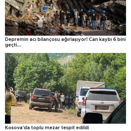
Depremin acı bilançosu ağırlaşıyor! Can kaybı 6 bini
geçti...
Kosova'da toplu mezar tespit edildi