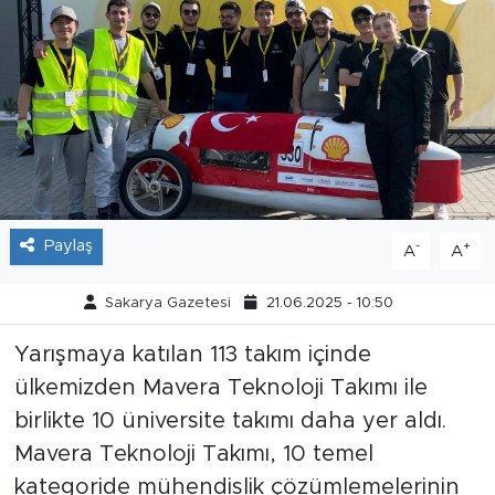
Tarihçe
Resmi İlanlar
Söyleşi
Foto Şaka
Paylaş
-
+
A
A
Teknoloji
Sakarya Gazetesi
21.06.2025 - 10:50
Politika
Yarışmaya katılan 113 takım içinde
ülkemizden Mavera Teknoloji Takımı ile
birlikte 10 üniversite takımı daha yer aldı.
Mavera Teknoloji Takımı, 10 temel
kategoride mühendislik çözümlemelerinin