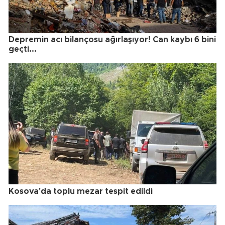
Depremin acı bilançosu ağırlaşıyor! Can kaybı 6 bini
geçti...
Kosova'da toplu mezar tespit edildi