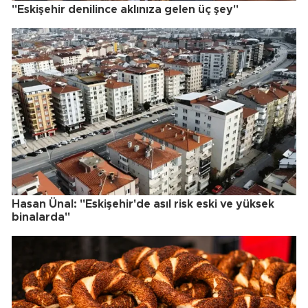
"Eskişehir denilince aklınıza gelen üç şey"
Hasan Ünal: "Eskişehir'de asıl risk eski ve yüksek
binalarda"