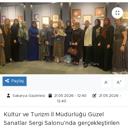
Tarihçe
Resmi İlanlar
Söyleşi
Foto Şaka
Teknoloji
Paylaş
-
+
A
A
Politika
Sakarya Gazetesi
21.05.2026 - 12:40
21.05.2026 -
12:40
Kültür ve Turizm İl Müdürlüğü Güzel
Sanatlar Sergi Salonu'nda gerçekleştirilen