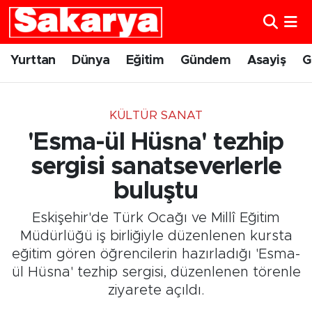
Yurttan
Eskişehir Nöbetçi Eczaneler
Yurttan
Dünya
Eğitim
Gündem
Asayiş
G
Dünya
Eskişehir Hava Durumu
KÜLTÜR SANAT
Eğitim
Eskişehir Namaz Vakitleri
'Esma-ül Hüsna' tezhip
Gündem
Eskişehir Trafik Yoğunluk Haritası
sergisi sanatseverlerle
buluştu
Eskişehirspor
Süper Lig Puan Durumu ve Fikstür
Eskişehir'de Türk Ocağı ve Millî Eğitim
Spor
Tüm Manşetler
Müdürlüğü iş birliğiyle düzenlenen kursta
eğitim gören öğrencilerin hazırladığı 'Esma-
Sağlık
Son Dakika Haberleri
ül Hüsna' tezhip sergisi, düzenlenen törenle
ziyarete açıldı.
Kültür Sanat
Haber Arşivi