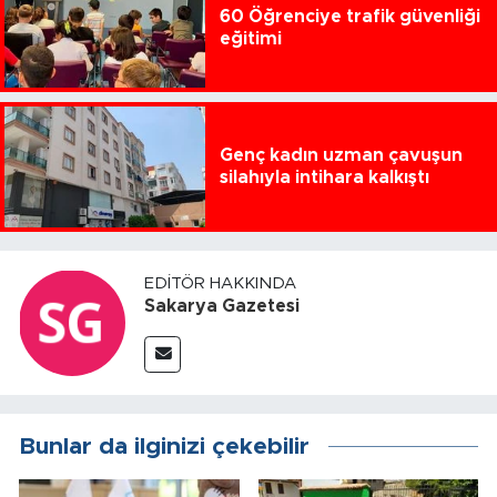
60 Öğrenciye trafik güvenliği
eğitimi
Genç kadın uzman çavuşun
silahıyla intihara kalkıştı
EDITÖR HAKKINDA
Sakarya Gazetesi
Bunlar da ilginizi çekebilir