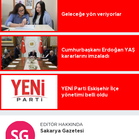
Geleceğe yön veriyorlar
Cumhurbaşkanı Erdoğan YAŞ
kararlarını imzaladı
YENİ Parti Eskişehir İlçe
yönetimi belli oldu
EDITÖR HAKKINDA
Sakarya Gazetesi