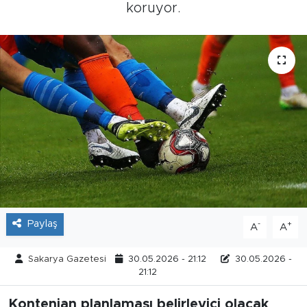
koruyor.
Tarihçe
Resmi İlanlar
Söyleşi
Foto Şaka
Teknoloji
Politika
Paylaş
-
+
A
A
Sakarya Gazetesi
30.05.2026 - 21:12
30.05.2026 -
21:12
Kontenjan planlaması belirleyici olacak