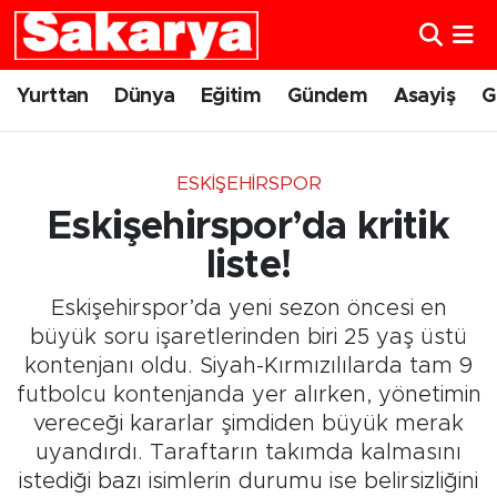
Yurttan
Eskişehir Nöbetçi Eczaneler
Yurttan
Dünya
Eğitim
Gündem
Asayiş
G
Dünya
Eskişehir Hava Durumu
ESKIŞEHIRSPOR
Eğitim
Eskişehir Namaz Vakitleri
Eskişehirspor’da kritik
Gündem
Eskişehir Trafik Yoğunluk Haritası
liste!
Eskişehirspor’da yeni sezon öncesi en
Eskişehirspor
Süper Lig Puan Durumu ve Fikstür
büyük soru işaretlerinden biri 25 yaş üstü
kontenjanı oldu. Siyah-Kırmızılılarda tam 9
Spor
Tüm Manşetler
futbolcu kontenjanda yer alırken, yönetimin
vereceği kararlar şimdiden büyük merak
Sağlık
Son Dakika Haberleri
uyandırdı. Taraftarın takımda kalmasını
Kültür Sanat
Haber Arşivi
istediği bazı isimlerin durumu ise belirsizliğini