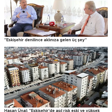
"Eskişehir denilince aklınıza gelen üç şey"
Hasan Ünal: "Eskişehir'de asıl risk eski ve yüksek