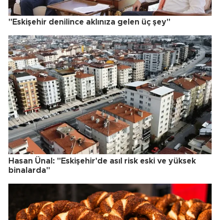
"Eskişehir denilince aklınıza gelen üç şey"
Hasan Ünal: "Eskişehir'de asıl risk eski ve yüksek
binalarda"