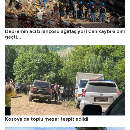
Depremin acı bilançosu ağırlaşıyor! Can kaybı 6 bini
geçti...
Kosova'da toplu mezar tespit edildi