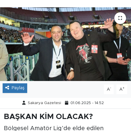
Tarihçe
Resmi İlanlar
Söyleşi
Foto Şaka
Teknoloji
Politika
Paylaş
-
+
A
A
Sakarya Gazetesi
01.06.2025 - 14:52
BAŞKAN KİM OLACAK?
Bölgesel Amatör Lig’de elde edilen