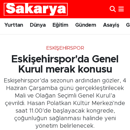
Yurttan
Eskişehir Nöbetçi Eczaneler
Yurttan
Dünya
Eğitim
Gündem
Asayiş
G
Dünya
Eskişehir Hava Durumu
ESKIŞEHIRSPOR
Eğitim
Eskişehir Namaz Vakitleri
Eskişehirspor'da Genel
Gündem
Eskişehir Trafik Yoğunluk Haritası
Kurul merak konusu
Eskişehirspor’da sezonun ardından gözler, 4
Eskişehirspor
Süper Lig Puan Durumu ve Fikstür
Haziran Çarşamba günü gerçekleştirilecek
Mali ve Olağan Seçimli Genel Kurul’a
Spor
Tüm Manşetler
çevrildi. Hasan Polatkan Kültür Merkezi’nde
saat 11.00’de başlayacak kongrede,
Sağlık
Son Dakika Haberleri
çoğunluğun sağlanması halinde yeni
Kültür Sanat
Haber Arşivi
yönetim belirlenecek.