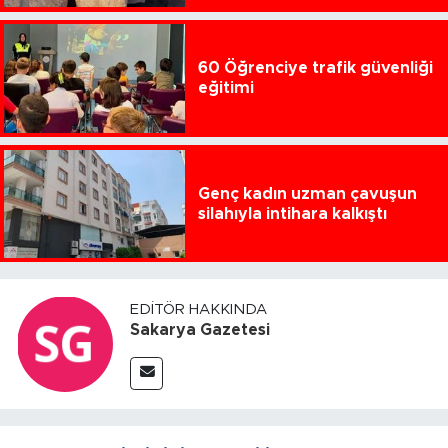
60 Öğrenciye trafik güvenliği
eğitimi
Genç kadın uzman çavuşun
silahıyla intihara kalkıştı
EDITÖR HAKKINDA
Sakarya Gazetesi