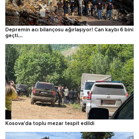
Depremin acı bilançosu ağırlaşıyor! Can kaybı 6 bini
geçti...
Kosova'da toplu mezar tespit edildi