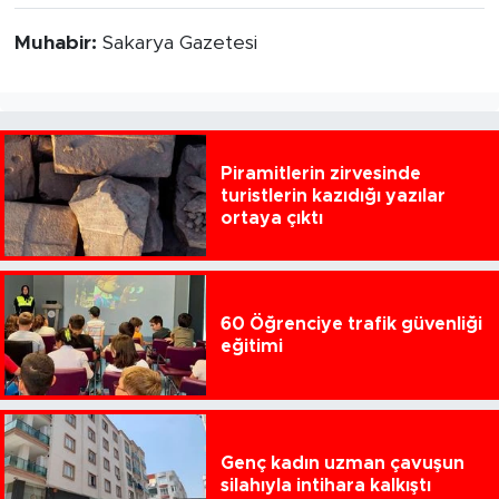
Muhabir:
Sakarya Gazetesi
Piramitlerin zirvesinde
turistlerin kazıdığı yazılar
ortaya çıktı
60 Öğrenciye trafik güvenliği
eğitimi
Genç kadın uzman çavuşun
silahıyla intihara kalkıştı