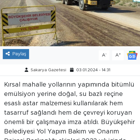
Tarihçe
Resmi İlanlar
Söyleşi
Paylaş
-
+
A
A
Foto Şaka
Sakarya Gazetesi
03.01.2024 - 14:31
Teknoloji
Kırsal mahalle yollarının yapımında bitümlü
Politika
emülsiyon yerine doğal, su bazlı reçine
esaslı astar malzemesi kullanılarak hem
tasarruf sağlandı hem de çevreyi koruyan
önemli bir çalışmaya imza atıldı. Büyükşehir
Belediyesi Yol Yapım Bakım ve Onarım