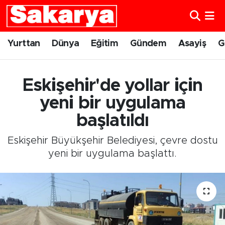
Yurttan
Eskişehir Nöbetçi Eczaneler
Yurttan
Dünya
Eğitim
Gündem
Asayiş
G
Dünya
Eskişehir Hava Durumu
Eskişehir'de yollar için
Eğitim
Eskişehir Namaz Vakitleri
yeni bir uygulama
Gündem
Eskişehir Trafik Yoğunluk Haritası
başlatıldı
Eskişehir Büyükşehir Belediyesi, çevre dostu
Eskişehirspor
Süper Lig Puan Durumu ve Fikstür
yeni bir uygulama başlattı.
Spor
Tüm Manşetler
Sağlık
Son Dakika Haberleri
Kültür Sanat
Haber Arşivi