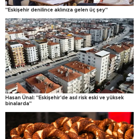
"Eskişehir denilince aklınıza gelen üç şey"
Hasan Ünal: "Eskişehir'de asıl risk eski ve yüksek
binalarda"