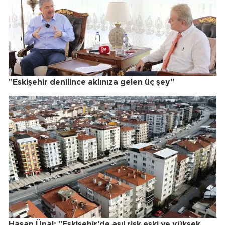
"Eskişehir denilince aklınıza gelen üç şey"
Hasan Ünal: "Eskişehir'de asıl risk eski ve yüksek