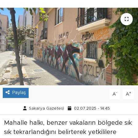
Tarihçe
Resmi İlanlar
Söyleşi
Foto Şaka
Teknoloji
Politika
Paylaş
-
+
A
A
Sakarya Gazetesi
02.07.2025 - 14:45
Mahalle halkı, benzer vakaların bölgede sık
sık tekrarlandığını belirterek yetkililere