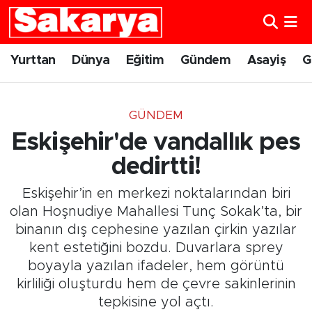
Yurttan
Eskişehir Nöbetçi Eczaneler
Yurttan
Dünya
Eğitim
Gündem
Asayiş
G
Dünya
Eskişehir Hava Durumu
GÜNDEM
Eğitim
Eskişehir Namaz Vakitleri
Eskişehir'de vandallık pes
Gündem
Eskişehir Trafik Yoğunluk Haritası
dedirtti!
Eskişehir’in en merkezi noktalarından biri
Eskişehirspor
Süper Lig Puan Durumu ve Fikstür
olan Hoşnudiye Mahallesi Tunç Sokak’ta, bir
binanın dış cephesine yazılan çirkin yazılar
Spor
Tüm Manşetler
kent estetiğini bozdu. Duvarlara sprey
boyayla yazılan ifadeler, hem görüntü
Sağlık
Son Dakika Haberleri
kirliliği oluşturdu hem de çevre sakinlerinin
Kültür Sanat
Haber Arşivi
tepkisine yol açtı.