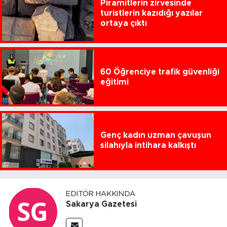
Piramitlerin zirvesinde
turistlerin kazıdığı yazılar
ortaya çıktı
60 Öğrenciye trafik güvenliği
eğitimi
Genç kadın uzman çavuşun
silahıyla intihara kalkıştı
EDITÖR HAKKINDA
Sakarya Gazetesi