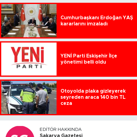
Cumhurbaşkanı Erdoğan YAŞ
kararlarını imzaladı
YENİ Parti Eskişehir İlçe
yönetimi belli oldu
Otoyolda plaka gizleyerek
seyreden araca 140 bin TL
ceza
EDITÖR HAKKINDA
Sakarya Gazetesi