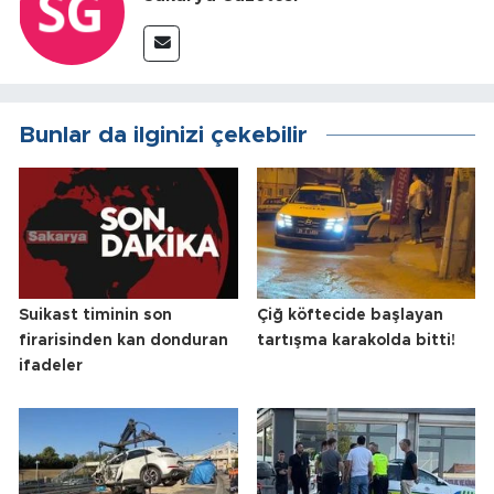
Bunlar da ilginizi çekebilir
Suikast timinin son
Çiğ köftecide başlayan
firarisinden kan donduran
tartışma karakolda bitti!
ifadeler