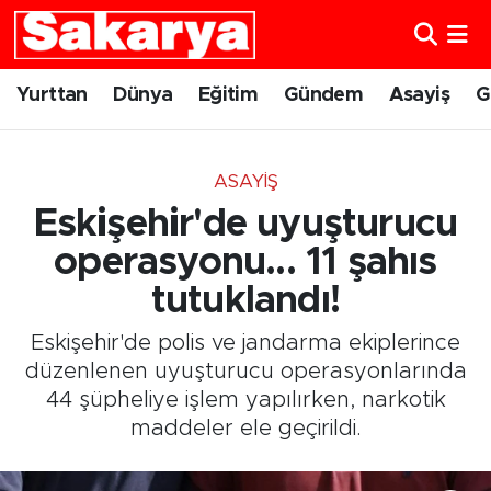
Yurttan
Eskişehir Nöbetçi Eczaneler
Yurttan
Dünya
Eğitim
Gündem
Asayiş
G
Dünya
Eskişehir Hava Durumu
ASAYIŞ
Eğitim
Eskişehir Namaz Vakitleri
Eskişehir'de uyuşturucu
Gündem
Eskişehir Trafik Yoğunluk Haritası
operasyonu... 11 şahıs
tutuklandı!
Eskişehirspor
Süper Lig Puan Durumu ve Fikstür
Eskişehir'de polis ve jandarma ekiplerince
Spor
Tüm Manşetler
düzenlenen uyuşturucu operasyonlarında
44 şüpheliye işlem yapılırken, narkotik
Sağlık
Son Dakika Haberleri
maddeler ele geçirildi.
Kültür Sanat
Haber Arşivi