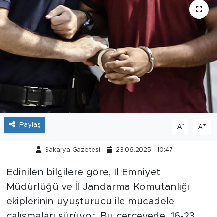
Tarihçe
Resmi İlanlar
Söyleşi
Foto Şaka
Teknoloji
Paylaş
-
+
A
A
Politika
Sakarya Gazetesi
23.06.2025 - 10:47
Edinilen bilgilere göre, İl Emniyet
Müdürlüğü ve İl Jandarma Komutanlığı
ekiplerinin uyuşturucu ile mücadele
çalışmaları sürüyor. Bu çerçevede, 16-23