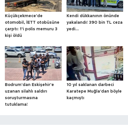
Küçükçekmece'de
Kendi dükkanının önünde
otomobil, İETT otobüsüne
yakalandı! 390 bin TL ceza
çarptı: 1’i polis memuru 3
yedi...
kişi öldü
Bodrum'dan Eskişehir'e
10 yıl saklanan darbeci
uzanan silahlı saldırı
Karatepe Muğla'dan böyle
soruşturmasına
kaçmıştı
tutuklama!