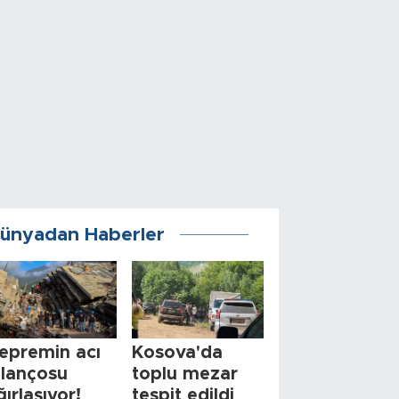
ünyadan Haberler
epremin acı
Kosova'da
ilançosu
toplu mezar
ğırlaşıyor!
tespit edildi