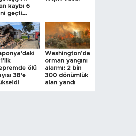
an kaybı 6
ini geçti...
aponya'daki
Washington'da
1'lik
orman yangını
epremde ölü
alarmı: 2 bin
ayısı 38'e
300 dönümlük
ükseldi
alan yandı