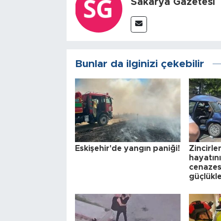
Sakarya Gazetesi
Bunlar da ilginizi çekebilir
Eskişehir'de yangın paniği!
Zincirl
hayatın
cenazesi
güçlükle