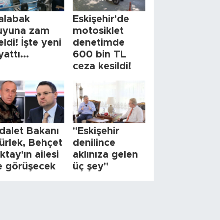
alabak
Eskişehir'de
uyuna zam
motosiklet
eldi! İşte yeni
denetimde
yattı...
600 bin TL
ceza kesildi!
dalet Bakanı
"Eskişehir
ürlek, Behçet
denilince
ktay'ın ailesi
aklınıza gelen
le görüşecek
üç şey"