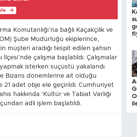
üle
K
s
g
darma Komutanlığı’na bağlı Kaçakçılık ve
fi
KOM) Şube Müdürlüğü ekiplerince,
çin müşteri aradığı tespit edilen şahsın
lçesi’nde çalışma başlatıldı. Çalışmalar
ş yapmak isterken suçüstü yakalandı.
e Bizans dönemlerine ait olduğu
A
e 21 adet obje ele geçirildi. Cumhuriyet
G
şahıs hakkında ‘Kültür ve Tabiat Varlığı
O
ndan adli işlem başlatıldı.
i