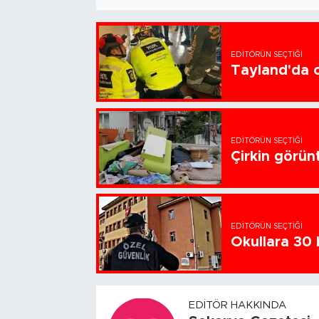
EDITÖRÜN SEÇTIĞI
Tayland'da ok
EDITÖRÜN SEÇTIĞI
Çirkin görün
EDITÖRÜN SEÇTIĞI
Okullara 30 
EDITÖR HAKKINDA