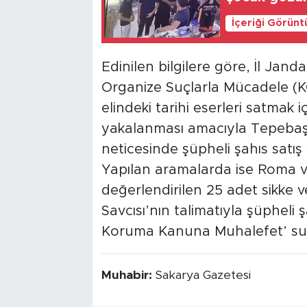
İçeriği Görünt
Edinilen bilgilere göre, İl Jan
Organize Suçlarla Mücadele (
elindeki tarihi eserleri satmak i
yakalanması amacıyla Tepebaşı İ
neticesinde şüpheli şahıs satı
Yapılan aramalarda ise Roma v
değerlendirilen 25 adet sikke v
Savcısı’nın talimatıyla şüpheli 
Koruma Kanuna Muhalefet’ suçu
Muhabir:
Sakarya Gazetesi