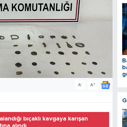
B
b
g
-
+
A
A
G
ralandığı bıçaklı kavgaya karışan
ına alındı