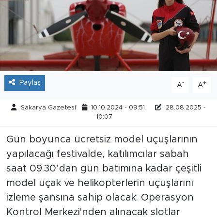
Tarihçe
Resmi İlanlar
Söyleşi
Paylaş
-
+
A
A
Foto Şaka
Sakarya Gazetesi
10.10.2024 - 09:51
28.08.2025 -
Teknoloji
10:07
Gün boyunca ücretsiz model uçuşlarının
Politika
yapılacağı festivalde, katılımcılar sabah
saat 09.30’dan gün batımına kadar çeşitli
model uçak ve helikopterlerin uçuşlarını
izleme şansına sahip olacak. Operasyon
Kontrol Merkezi'nden alınacak slotlar