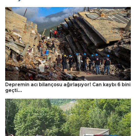
Depremin acı bilançosu ağırlaşıyor! Can kaybı 6 bini
geçti...