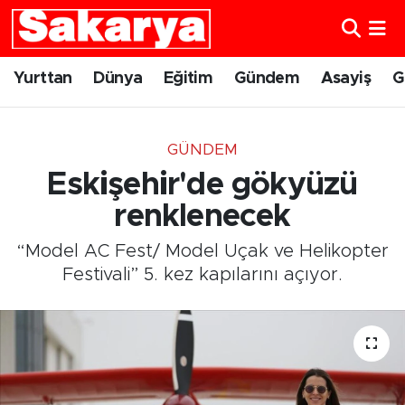
Yurttan
Eskişehir Nöbetçi Eczaneler
Yurttan
Dünya
Eğitim
Gündem
Asayiş
G
Dünya
Eskişehir Hava Durumu
GÜNDEM
Eğitim
Eskişehir Namaz Vakitleri
Eskişehir'de gökyüzü
Gündem
Eskişehir Trafik Yoğunluk Haritası
renklenecek
“Model AC Fest/ Model Uçak ve Helikopter
Eskişehirspor
Süper Lig Puan Durumu ve Fikstür
Festivali” 5. kez kapılarını açıyor.
Spor
Tüm Manşetler
Sağlık
Son Dakika Haberleri
Kültür Sanat
Haber Arşivi