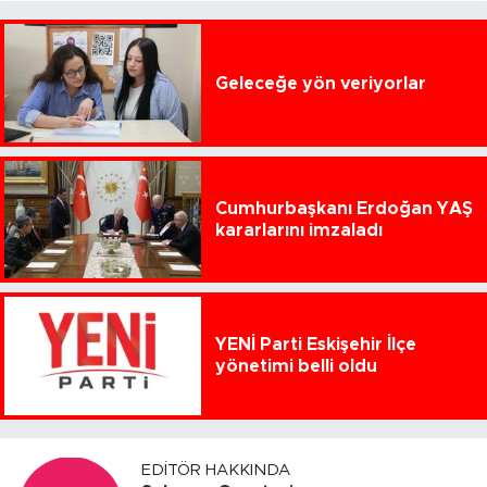
Geleceğe yön veriyorlar
Cumhurbaşkanı Erdoğan YAŞ
kararlarını imzaladı
YENİ Parti Eskişehir İlçe
yönetimi belli oldu
EDITÖR HAKKINDA