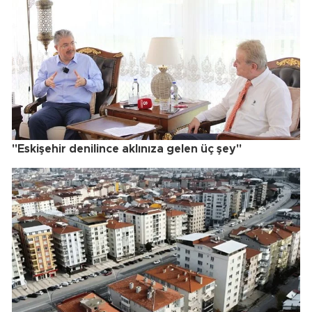
"Eskişehir denilince aklınıza gelen üç şey"