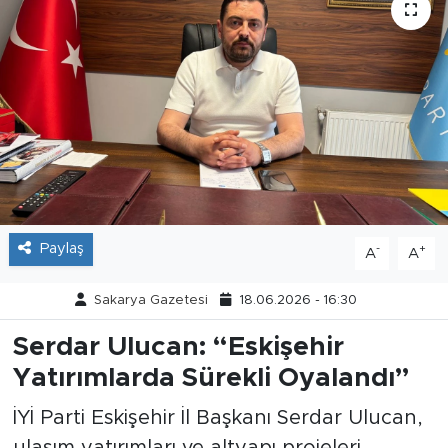
Tarihçe
Resmi İlanlar
Söyleşi
Foto Şaka
Teknoloji
Paylaş
-
+
A
A
Politika
Sakarya Gazetesi
18.06.2026 - 16:30
Serdar Ulucan: “Eskişehir
Yatırımlarda Sürekli Oyalandı”
İYİ Parti Eskişehir İl Başkanı Serdar Ulucan,
ulaşım yatırımları ve altyapı projeleri