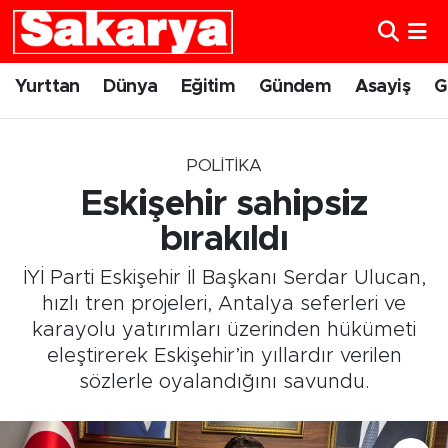
Yurttan
Eskişehir Nöbetçi Eczaneler
Yurttan
Dünya
Eğitim
Gündem
Asayiş
G
Dünya
Eskişehir Hava Durumu
POLITIKA
Eğitim
Eskişehir Namaz Vakitleri
Eskişehir sahipsiz
Gündem
Eskişehir Trafik Yoğunluk Haritası
bırakıldı
İYİ Parti Eskişehir İl Başkanı Serdar Ulucan,
Eskişehirspor
Süper Lig Puan Durumu ve Fikstür
hızlı tren projeleri, Antalya seferleri ve
karayolu yatırımları üzerinden hükümeti
Spor
Tüm Manşetler
eleştirerek Eskişehir’in yıllardır verilen
sözlerle oyalandığını savundu.
Sağlık
Son Dakika Haberleri
Kültür Sanat
Haber Arşivi