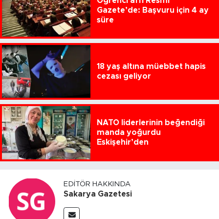
Öğrenci affı Resmi
Gazete’de: Başvuru için 4 ay
süre
18 yaş altına müebbet hapis
cezası geliyor
NATO liderlerinin beğendiği
manda yoğurdu
Eskişehir’den
EDITÖR HAKKINDA
Sakarya Gazetesi