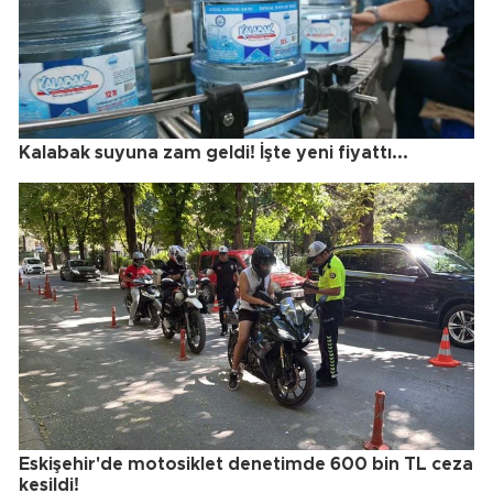
Kalabak suyuna zam geldi! İşte yeni fiyattı...
Eskişehir'de motosiklet denetimde 600 bin TL ceza
kesildi!