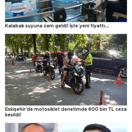
Kalabak suyuna zam geldi! İşte yeni fiyattı...
Eskişehir'de motosiklet denetimde 600 bin TL ceza
kesildi!