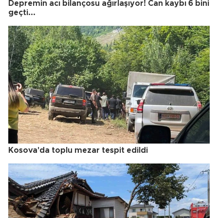
Depremin acı bilançosu ağırlaşıyor! Can kaybı 6 bini
geçti...
Kosova'da toplu mezar tespit edildi