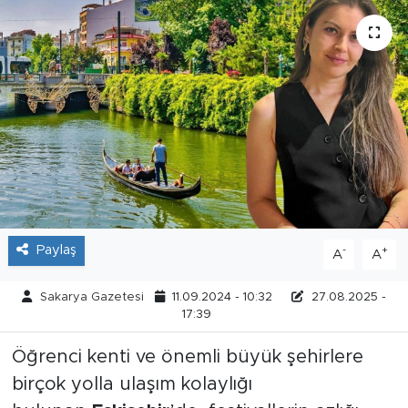
Tarihçe
Resmi İlanlar
Söyleşi
Foto Şaka
Teknoloji
Paylaş
-
+
A
A
Politika
Sakarya Gazetesi
11.09.2024 - 10:32
27.08.2025 -
17:39
Öğrenci kenti ve önemli büyük şehirlere
birçok yolla ulaşım kolaylığı