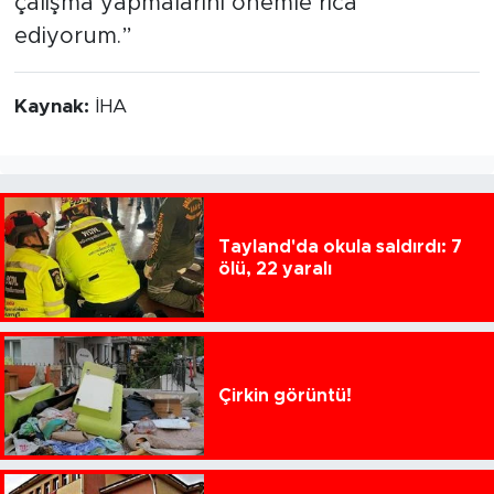
çalışma yapmalarını önemle rica
ediyorum.”
Kaynak:
İHA
Tayland'da okula saldırdı: 7
ölü, 22 yaralı
Çirkin görüntü!