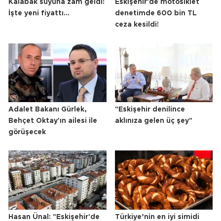
Kalabak suyuna zam geldi!
Eskişehir'de motosiklet
İşte yeni fiyattı...
denetimde 600 bin TL
ceza kesildi!
Adalet Bakanı Gürlek,
"Eskişehir denilince
Behçet Oktay'ın ailesi ile
aklınıza gelen üç şey"
görüşecek
Hasan Ünal: "Eskişehir'de
Türkiye’nin en iyi simidi