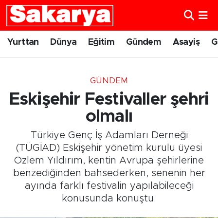
Yurttan
Eskişehir Nöbetçi Eczaneler
Yurttan
Dünya
Eğitim
Gündem
Asayiş
G
Dünya
Eskişehir Hava Durumu
GÜNDEM
Eğitim
Eskişehir Namaz Vakitleri
Eskişehir Festivaller şehri
Gündem
Eskişehir Trafik Yoğunluk Haritası
olmalı
Türkiye Genç İş Adamları Derneği
Eskişehirspor
Süper Lig Puan Durumu ve Fikstür
(TÜGİAD) Eskişehir yönetim kurulu üyesi
Özlem Yıldırım, kentin Avrupa şehirlerine
Spor
Tüm Manşetler
benzediğinden bahsederken, senenin her
ayında farklı festivalin yapılabileceği
Sağlık
Son Dakika Haberleri
konusunda konuştu.
Kültür Sanat
Haber Arşivi