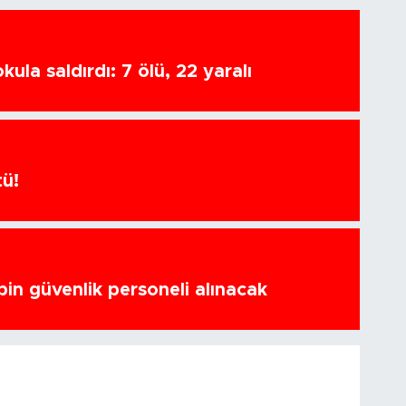
ula saldırdı: 7 ölü, 22 yaralı
tü!
bin güvenlik personeli alınacak