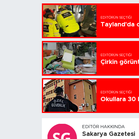
EDITÖRÜN SEÇTIĞI
Tayland'da ok
EDITÖRÜN SEÇTIĞI
Çirkin görün
EDITÖRÜN SEÇTIĞI
Okullara 30 
EDITÖR HAKKINDA
Sakarya Gazetesi