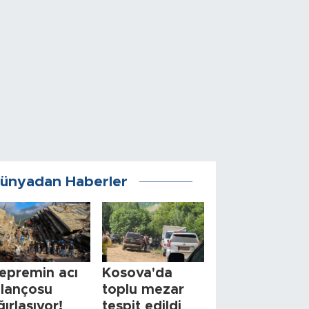
ünyadan Haberler
epremin acı
Kosova'da
ilançosu
toplu mezar
ğırlaşıyor!
tespit edildi