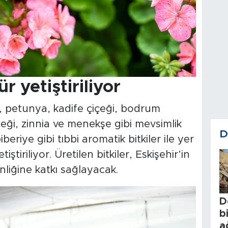
r yetiştiriliyor
, petunya, kadife çiçeği, bodrum
içeği, zinnia ve menekşe gibi mevsimlik
D
iberiye gibi tıbbi aromatik bitkiler ile yer
ştiriliyor. Üretilen bitkiler, Eskişehir’in
liğine katkı sağlayacak.
D
b
a