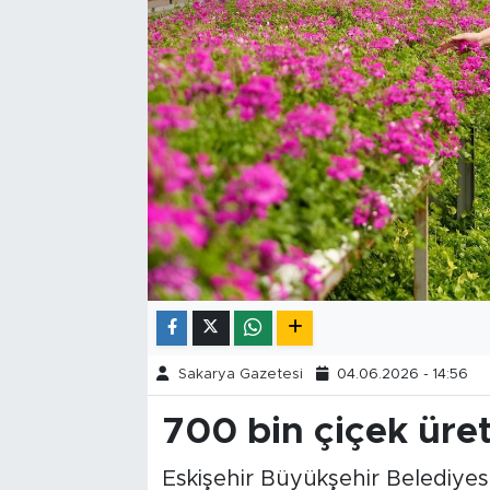
Tarihçe
Resmi İlanlar
Söyleşi
Foto Şaka
Teknoloji
Politika
Sakarya Gazetesi
04.06.2026 - 14:56
700 bin çiçek üret
Eskişehir Büyükşehir Belediyesi