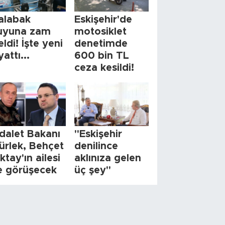
alabak
Eskişehir'de
uyuna zam
motosiklet
eldi! İşte yeni
denetimde
yattı...
600 bin TL
ceza kesildi!
dalet Bakanı
"Eskişehir
ürlek, Behçet
denilince
ktay'ın ailesi
aklınıza gelen
le görüşecek
üç şey"