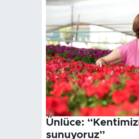
Ünlüce: “Kentimizi
sunuyoruz”