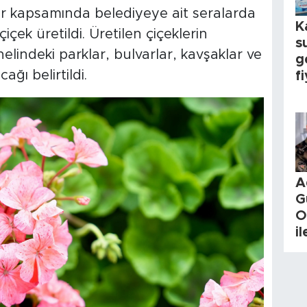
ar kapsamında belediyeye ait seralarda
K
çiçek üretildi. Üretilen çiçeklerin
s
indeki parklar, bulvarlar, kavşaklar ve
g
ğı belirtildi.
fi
A
G
O
i