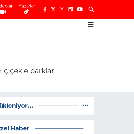
deolar
Yazarlar
 çiçekle parkları,
ükleniyor...
zel Haber