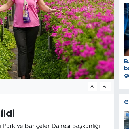
B
b
g
-
+
A
A
G
ildi
 Park ve Bahçeler Dairesi Başkanlığı