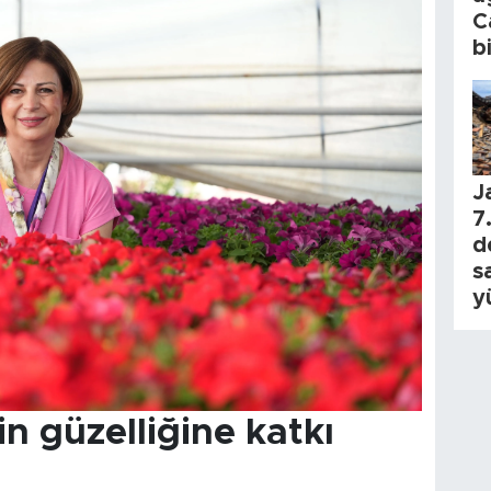
C
b
J
7.
d
s
y
n güzelliğine katkı