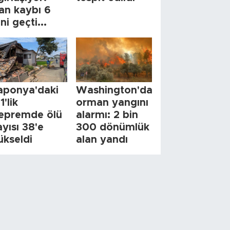
an kaybı 6
ini geçti...
aponya'daki
Washington'da
1'lik
orman yangını
epremde ölü
alarmı: 2 bin
ayısı 38'e
300 dönümlük
ükseldi
alan yandı