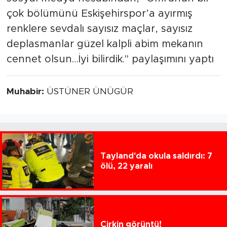
çok bölümünü Eskişehirspor’a ayırmış
renklere sevdalı sayısız maçlar, sayısız
deplasmanlar güzel kalpli abim mekanın
cennet olsun…İyi bilirdik." paylaşımını yaptı
Muhabir:
ÜSTÜNER ÜNÜGÜR
Tayland'da okula saldırdı: 7
ölü, 22 yaralı
Çirkin görüntü!