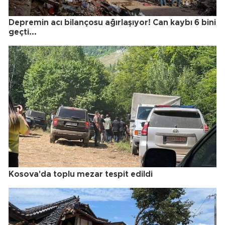
Depremin acı bilançosu ağırlaşıyor! Can kaybı 6 bini
geçti...
Kosova'da toplu mezar tespit edildi