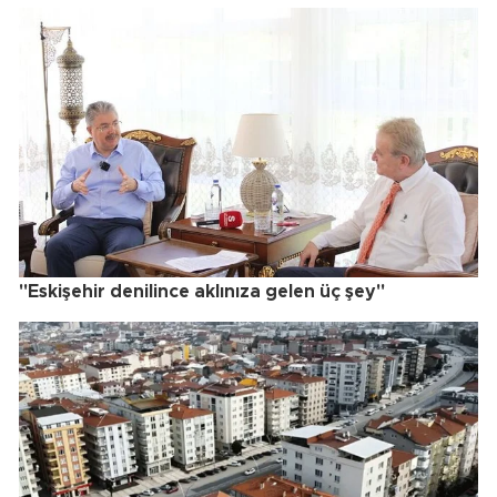
"Eskişehir denilince aklınıza gelen üç şey"