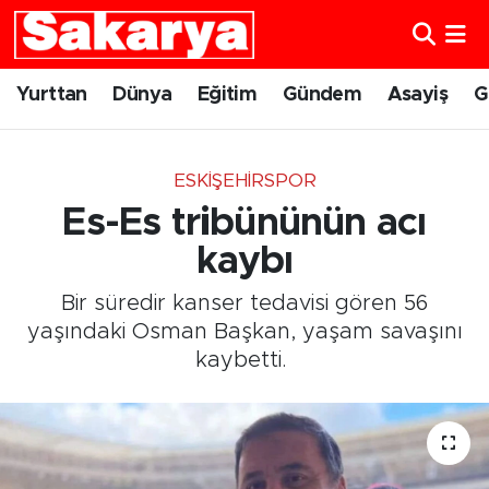
Yurttan
Eskişehir Nöbetçi Eczaneler
Yurttan
Dünya
Eğitim
Gündem
Asayiş
G
Dünya
Eskişehir Hava Durumu
ESKIŞEHIRSPOR
Eğitim
Eskişehir Namaz Vakitleri
Es-Es tribününün acı
Gündem
Eskişehir Trafik Yoğunluk Haritası
kaybı
Bir süredir kanser tedavisi gören 56
Eskişehirspor
Süper Lig Puan Durumu ve Fikstür
yaşındaki Osman Başkan, yaşam savaşını
kaybetti.
Spor
Tüm Manşetler
Sağlık
Son Dakika Haberleri
Kültür Sanat
Haber Arşivi