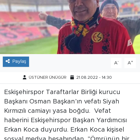
Tarihçe
Resmi İlanlar
Söyleşi
Foto Şaka
Paylaş
-
+
A
A
Teknoloji
ÜSTÜNER ÜNÜGÜR
21.08.2022 - 14:30
Politika
Eskişehirspor Taraftarlar Birliği kurucu
Başkanı Osman Başkan’ın vefatı Siyah
Kırmızılı camiayı yasa boğdu. Vefat
haberini Eskişehirspor Başkan Yardımcısı
Erkan Koca duyurdu. Erkan Koca kişisel
sosyal medya hesabından, "Ömrünün bir