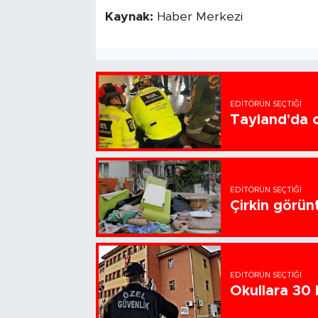
Kaynak:
Haber Merkezi
EDITÖRÜN SEÇTIĞI
Tayland'da ok
EDITÖRÜN SEÇTIĞI
Çirkin görün
EDITÖRÜN SEÇTIĞI
Okullara 30 