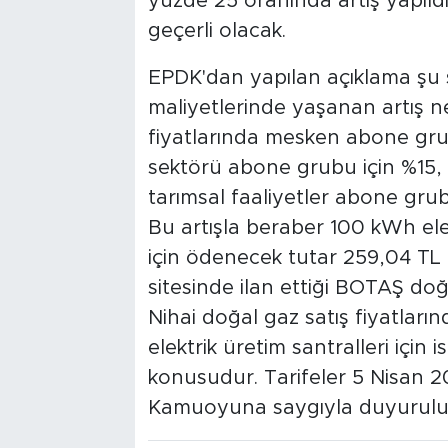
yüzde 25 oranında artış yapıldı.
geçerli olacak.
EPDK'dan yapılan açıklama şu şe
maliyetlerinde yaşanan artış ne
fiyatlarında mesken abone gru
sektörü abone grubu için %15,
tarımsal faaliyetler abone grub
Bu artışla beraber 100 kWh ele
için ödenecek tutar 259,04 TL 
sitesinde ilan ettiği BOTAŞ doğa
Nihai doğal gaz satış fiyatların
elektrik üretim santralleri için
konusudur. Tarifeler 5 Nisan 202
Kamuoyuna saygıyla duyurulur