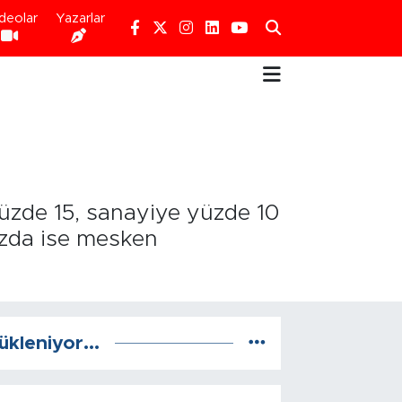
deolar
Yazarlar
yüzde 15, sanayiye yüzde 10
azda ise mesken
ükleniyor...