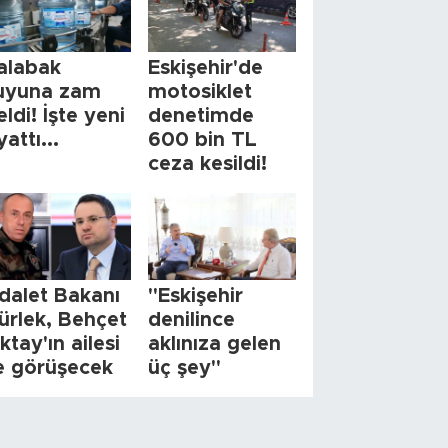
alabak
Eskişehir'de
uyuna zam
motosiklet
eldi! İşte yeni
denetimde
yattı...
600 bin TL
ceza kesildi!
dalet Bakanı
"Eskişehir
ürlek, Behçet
denilince
ktay'ın ailesi
aklınıza gelen
le görüşecek
üç şey"