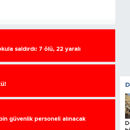
ula saldırdı: 7 ölü, 22 yaralı
tü!
D
bin güvenlik personeli alınacak
D