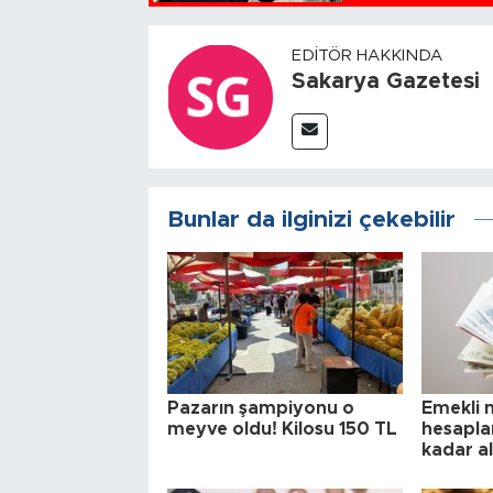
EDITÖR HAKKINDA
Sakarya Gazetesi
Bunlar da ilginizi çekebilir
Pazarın şampiyonu o
Emekli 
meyve oldu! Kilosu 150 TL
hesapla
kadar a