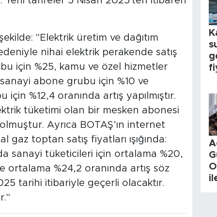
 Yeni tarifeler 5 Nisan 2025'ten itibaren
K
kilde: "Elektrik üretim ve dağıtım
s
deniyle nihai elektrik perakende satış
g
bu için %25, kamu ve özel hizmetler
fi
 sanayi abone grubu için %10 ve
u için %12,4 oranında artış yapılmıştır.
ktrik tüketimi olan bir mesken abonesi
olmuştur. Ayrıca BOTAŞ’ın internet
l gaz toptan satış fiyatları ışığında:
A
da sanayi tüketicileri için ortalama %20,
G
O
 ise ortalama %24,2 oranında artış söz
i
5 tarihi itibariyle geçerli olacaktır.
."