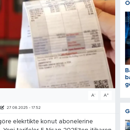
Ö
B
b
g
-
+
A
A
27.08.2025 - 17:52
G
öre elekrtikte konut abonelerine