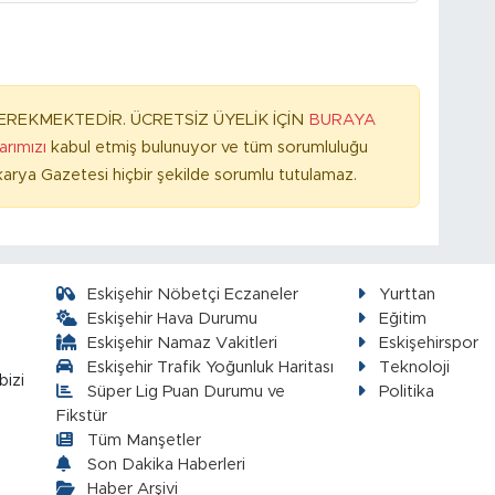
REKMEKTEDİR. ÜCRETSİZ ÜYELİK İÇİN
BURAYA
larımızı
kabul etmiş bulunuyor ve tüm sorumluluğu
arya Gazetesi hiçbir şekilde sorumlu tutulamaz.
Eskişehir Nöbetçi Eczaneler
Yurttan
Eskişehir Hava Durumu
Eğitim
Eskişehir Namaz Vakitleri
Eskişehirspor
Eskişehir Trafik Yoğunluk Haritası
Teknoloji
bizi
Süper Lig Puan Durumu ve
Politika
Fikstür
Tüm Manşetler
Son Dakika Haberleri
Haber Arşivi