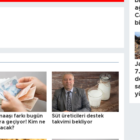
b
a
C
b
J
7.
d
s
y
maaşı farkı bugün
Süt üreticileri destek
ra geçiyor! Kim ne
takvimi bekliyor
lacak?