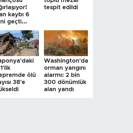
ilançosu
toplu mezar
ğırlaşıyor!
tespit edildi
an kaybı 6
ini geçti...
aponya'daki
Washington'da
1'lik
orman yangını
epremde ölü
alarmı: 2 bin
ayısı 38'e
300 dönümlük
ükseldi
alan yandı