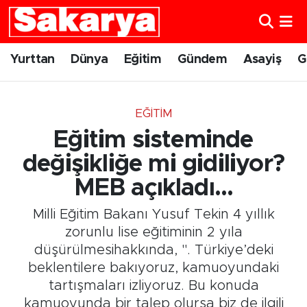
Yurttan
Eskişehir Nöbetçi Eczaneler
Yurttan
Dünya
Eğitim
Gündem
Asayiş
G
Dünya
Eskişehir Hava Durumu
EĞITIM
Eğitim
Eskişehir Namaz Vakitleri
Eğitim sisteminde
Gündem
Eskişehir Trafik Yoğunluk Haritası
değişikliğe mi gidiliyor?
MEB açıkladı...
Eskişehirspor
Süper Lig Puan Durumu ve Fikstür
Milli Eğitim Bakanı Yusuf Tekin 4 yıllık
Spor
Tüm Manşetler
zorunlu lise eğitiminin 2 yıla
düşürülmesihakkında, ". Türkiye’deki
Sağlık
Son Dakika Haberleri
beklentilere bakıyoruz, kamuoyundaki
tartışmaları izliyoruz. Bu konuda
Kültür Sanat
Haber Arşivi
kamuoyunda bir talep olursa biz de ilgili