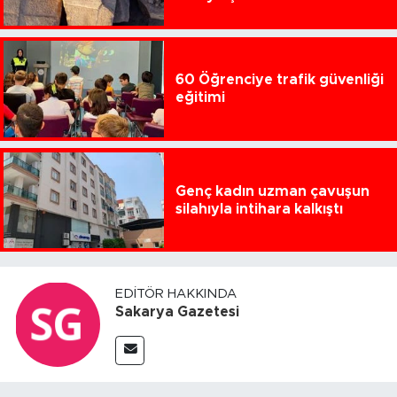
60 Öğrenciye trafik güvenliği
eğitimi
Genç kadın uzman çavuşun
silahıyla intihara kalkıştı
EDITÖR HAKKINDA
Sakarya Gazetesi