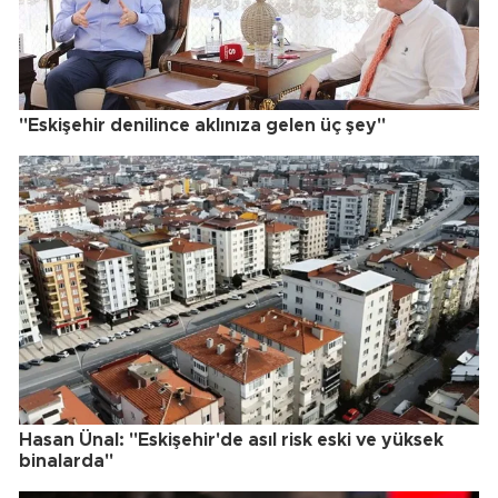
"Eskişehir denilince aklınıza gelen üç şey"
Hasan Ünal: "Eskişehir'de asıl risk eski ve yüksek
binalarda"