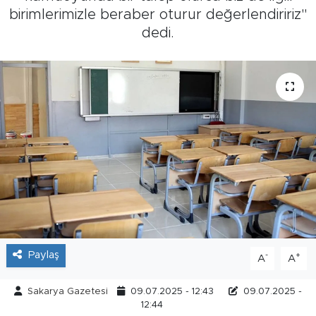
birimlerimizle beraber oturur değerlendiririz"
Tarihçe
dedi.
Resmi İlanlar
Söyleşi
Foto Şaka
Teknoloji
Politika
Paylaş
-
+
A
A
Sakarya Gazetesi
09.07.2025 - 12:43
09.07.2025 -
12:44