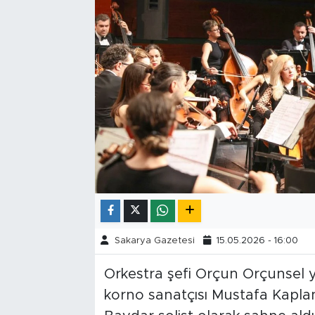
Tarihçe
Resmi İlanlar
Söyleşi
Foto Şaka
Teknoloji
Politika
Sakarya Gazetesi
15.05.2026 - 16:00
Orkestra şefi Orçun Orçunsel y
korno sanatçısı Mustafa Kapla