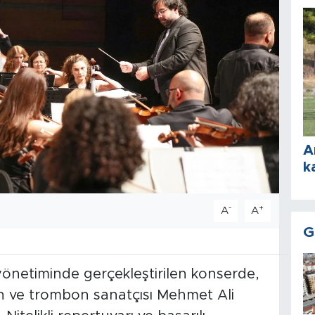
A
k
-
+
A
A
G
önetiminde gerçekleştirilen konserde,
n ve trombon sanatçısı Mehmet Ali