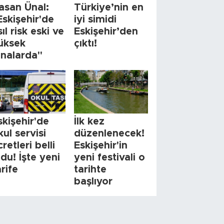
asan Ünal:
Türkiye’nin en
Eskişehir'de
iyi simidi
sıl risk eski ve
Eskişehir’den
üksek
çıktı!
inalarda"
skişehir'de
İlk kez
kul servisi
düzenlenecek!
cretleri belli
Eskişehir'in
ldu! İşte yeni
yeni festivali o
arife
tarihte
başlıyor