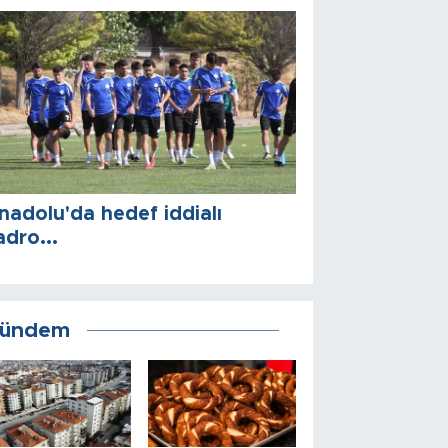
nadolu'da hedef iddialı
adro...
ündem