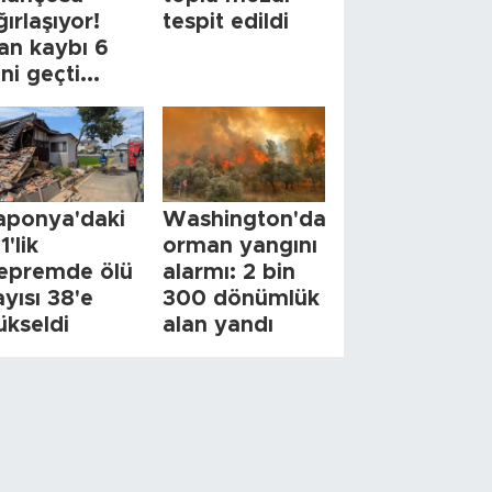
ğırlaşıyor!
tespit edildi
an kaybı 6
ini geçti...
aponya'daki
Washington'da
1'lik
orman yangını
epremde ölü
alarmı: 2 bin
ayısı 38'e
300 dönümlük
ükseldi
alan yandı