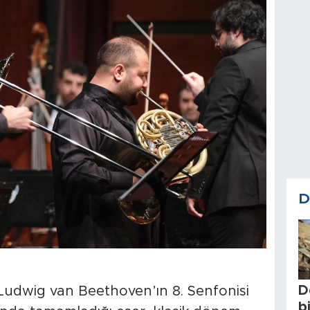
D
D
Ludwig van Beethoven’ın 8. Senfonisi
b