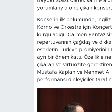
Baydar solist olarak sahne aldı. 
yorumlarıyla öne çıkan konser,
Konserin ilk bölümünde, İngili
Korno ve Orkestra için Konçerto
kurguladığı “Carmen Fantazisi” s
repertuvarının çağdaş ve dikkat
eserlerin Türkiye prömiyerinin 
ayrı bir önem kattı. Özellikle ne
çıkaran ve virtüözite gerektire
Mustafa Kaplan ve Mehmet Ali 
performansı dinleyiciler tarafı