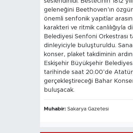
seslendirildi. Bestecinin 1812 
geleneğini Beethoven’ın özgün m
önemli senfonik yapıtlar arasın
karakteri ve ritmik canlılığıyla
Belediyesi Senfoni Orkestrası t
dinleyiciyle buluşturuldu. San
konser, plaket takdiminin ardı
Eskişehir Büyükşehir Belediyes
tarihinde saat 20.00’de Atatü
gerçekleştireceği Bahar Konse
buluşacak.
Muhabir:
Sakarya Gazetesi