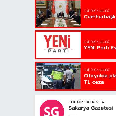
EDITÖRÜN SEÇTIĞI
Cumhurbaşka
EDITÖRÜN SEÇTIĞI
YENİ Parti Es
EDITÖRÜN SEÇTIĞI
Otoyolda pla
TL ceza
EDITÖR HAKKINDA
Sakarya Gazetesi