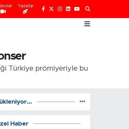
deolar
Yazarlar
onser
iği Türkiye prömiyeriyle bu
ükleniyor...
zel Haber