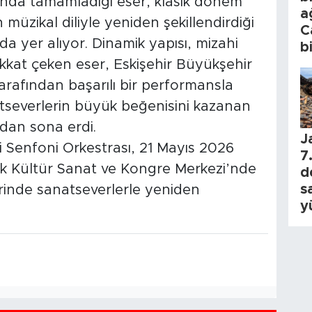
yılında tamamladığı eser, klasik dönem
a
üzikal diliyle yeniden şekillendirdiği
C
da yer alıyor. Dinamik yapısı, mizahi
b
 dikkat çeken eser, Eskişehir Büyükşehir
arafından başarılı bir performansla
atseverlerin büyük beğenisini kazanan
ndan sona erdi.
J
i Senfoni Orkestrası, 21 Mayıs 2026
7.
rk Kültür Sanat ve Kongre Merkezi’nde
d
s
rinde sanatseverlerle yeniden
y