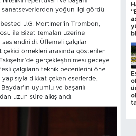
Nitelikli repertuvarı ve başarılı
H
 sanatseverlerden yoğun ilgi gördü.
"
a
z besteci J.G. Mortimer’in Trombon,
y
su ile Bizet temaları üzerine
b
eslendirildi. Üflemeli çalgılar
 çekici örnekleri arasında gösterilen
Eskişehir’de gerçekleştirilmesi geceye
fesli çalgıların teknik becerilerini öne
E
n yapısıyla dikkat çeken eserlerde,
o
Baydar’ın uyumlu ve başarılı
ü
o
ndan uzun süre alkışlandı.
t