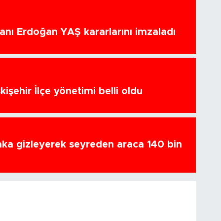
nı Erdoğan YAŞ kararlarını imzaladı
kişehir İlçe yönetimi belli oldu
ka gizleyerek seyreden araca 140 bin