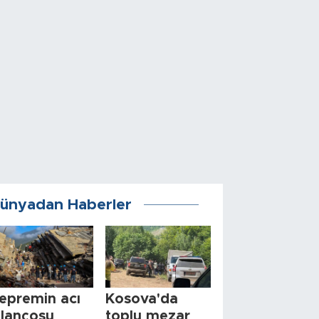
ünyadan Haberler
epremin acı
Kosova'da
ilançosu
toplu mezar