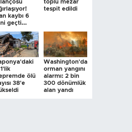
ilançosu
toplu mezar
ğırlaşıyor!
tespit edildi
an kaybı 6
ini geçti...
aponya'daki
Washington'da
1'lik
orman yangını
epremde ölü
alarmı: 2 bin
ayısı 38'e
300 dönümlük
ükseldi
alan yandı