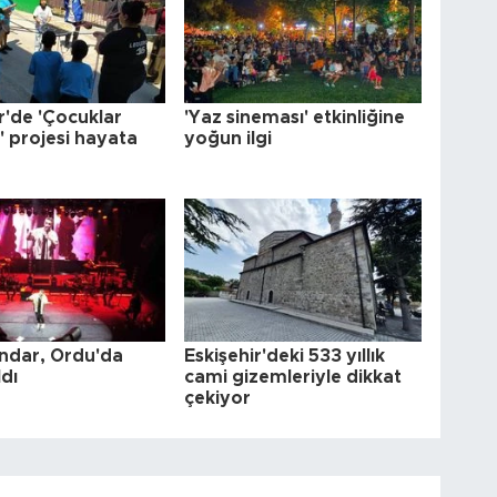
r'de 'Çocuklar
'Yaz sineması' etkinliğine
' projesi hayata
yoğun ilgi
indar, Ordu'da
Eskişehir'deki 533 yıllık
dı
cami gizemleriyle dikkat
çekiyor