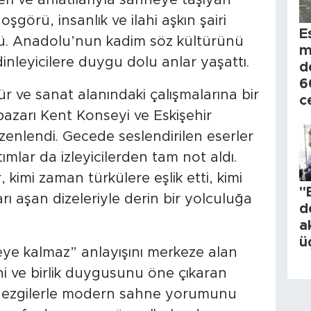
görü, insanlık ve ilahi aşkın şairi
E
ü. Anadolu’nun kadim söz kültürünü
m
nleyicilere duygu dolu anlar yaşattı.
d
6
r ve sanat alanındaki çalışmalarına bir
c
azarı Kent Konseyi ve Eskişehir
üzenlendi. Gecede seslendirilen eserler
mlar da izleyicilerden tam not aldı.
kimi zaman türkülere eşlik etti, kimi
"
ı aşan dizeleriyle derin bir yolculuğa
d
a
ü
eye kalmaz” anlayışını merkeze alan
i ve birlik duygusunu öne çıkaran
l ezgilerle modern sahne yorumunu