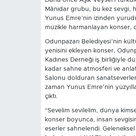
Mânidar grubu, bu kez sevgi, hoş
Yunus Emre’nin izinden yürüd
müzikle harmanlayan konser, di
Odunpazarı Belediyesi’nin kültü
yenisini ekleyen konser, Odunp
Kadınes Derneği iş birliğiyle d
kadar sahne atmosferi ve anlatı
Salonu dolduran sanatseverler, 
zaman Yunus Emre’nin yüzyıllar
çıktı.
“Sevelim sevilelim, dünya kims
konser boyunca, insan sevgisin
eserler sahnelendi. Gelenekse