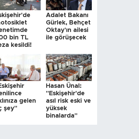
skişehir'de
Adalet Bakanı
otosiklet
Gürlek, Behçet
enetimde
Oktay'ın ailesi
00 bin TL
ile görüşecek
eza kesildi!
Eskişehir
Hasan Ünal:
enilince
"Eskişehir'de
klınıza gelen
asıl risk eski ve
ç şey"
yüksek
binalarda"