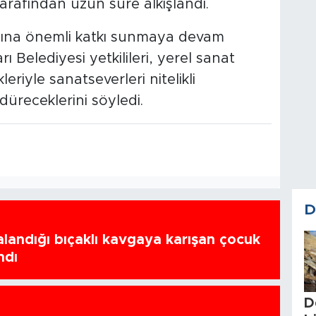
tarafından uzun süre alkışlandı.
amına önemli katkı sunmaya devam
 Belediyesi yetkilileri, yerel sanat
leriyle sanatseverleri nitelikli
üreceklerini söyledi.
D
ralandığı bıçaklı kavgaya karışan çocuk
ndı
D