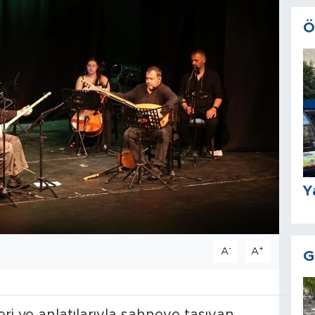
Ö
Y
-
+
A
A
G
ri ve anlatılarıyla sahneye taşıyan