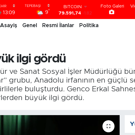
79.591,74
-1.82
Foto Galeri
Vi
DOLAR
°
9
e
13:09
45,43620
0.02
EURO
Asayiş
Genel
Resmi İlanlar
Politika
53,38690
0.19
STERLİN
61,60380
0.18
G.ALTIN
6862,09000
0.19
k ilgi gördü
BİST100
14.598,00
0
ür ve Sanat Sosyal İşler Müdürlüğü bü
r” grubu, Anadolu irfanının en güçlü 
rlilerle buluşturdu. Genco Erkal Sahne
lerden büyük ilgi gördü.
Y