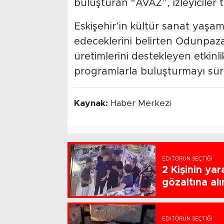
buluşturan “AVAZ”, izleyiciler 
Eskişehir’in kültür sanat yaş
edeceklerini belirten Odunpazarı
üretimlerini destekleyen etkinlik
programlarla buluşturmayı sürd
Kaynak:
Haber Merkezi
EDITÖRÜN SEÇTIĞI
2 Kişinin ya
gözaltına alı
EDITÖRÜN SEÇTIĞI