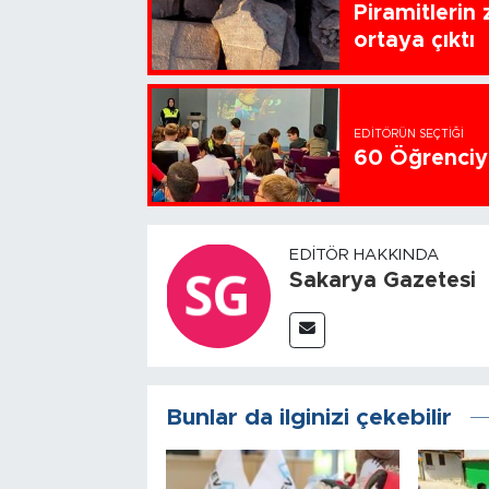
Piramitlerin 
ortaya çıktı
EDITÖRÜN SEÇTIĞI
60 Öğrenciye
EDITÖR HAKKINDA
Sakarya Gazetesi
Bunlar da ilginizi çekebilir