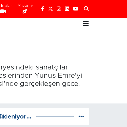
deolar
Yazarlar
nyesindeki sanatçılar
seslerinden Yunus Emre’yi
si’nde gerçekleşen gece,
ükleniyor...