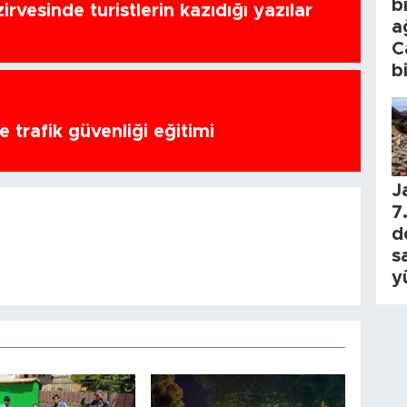
b
zirvesinde turistlerin kazıdığı yazılar
a
C
b
 trafik güvenliği eğitimi
J
7.
d
s
y