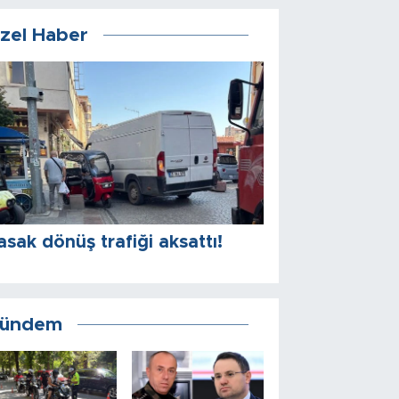
zel Haber
asak dönüş trafiği aksattı!
ündem