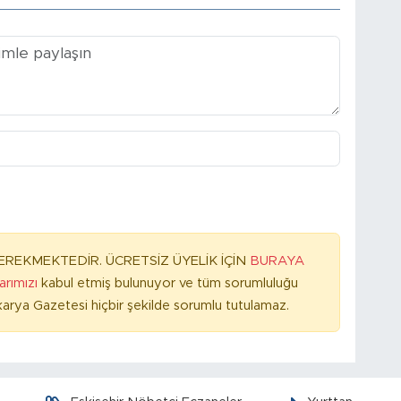
REKMEKTEDİR. ÜCRETSİZ ÜYELİK İÇİN
BURAYA
larımızı
kabul etmiş bulunuyor ve tüm sorumluluğu
arya Gazetesi hiçbir şekilde sorumlu tutulamaz.