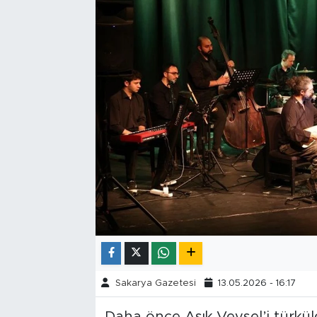
Tarihçe
Resmi İlanlar
Söyleşi
Foto Şaka
Teknoloji
Politika
Sakarya Gazetesi
13.05.2026 - 16:17
Daha önce Aşık Veysel’i türküle