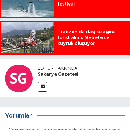
festival
Trabzon'da dağ kızağına
turist akını: Metrelerce
kuyruk oluşuyor
EDITÖR HAKKINDA
Sakarya Gazetesi
Yorumlar