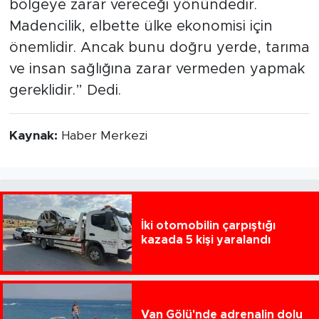
bölgeye zarar vereceği yönündedir.
Madencilik, elbette ülke ekonomisi için
önemlidir. Ancak bunu doğru yerde, tarıma
ve insan sağlığına zarar vermeden yapmak
gereklidir.” Dedi.
Kaynak:
Haber Merkezi
İki otomobilin çarpıştığı
kazada 5 kişi yaralandı
Van Gölü'nde adrenalin dolu