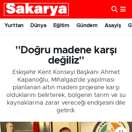
Yurttan
Eskişehir Nöbetçi Eczaneler
Yurttan
Dünya
Eğitim
Gündem
Asayiş
G
Dünya
Eskişehir Hava Durumu
"Doğru madene karşı
Eğitim
Eskişehir Namaz Vakitleri
değiliz"
Gündem
Eskişehir Trafik Yoğunluk Haritası
Eskişehir Kent Konseyi Başkanı Ahmet
Kapanoğlu, Mihalgazi'de yapılması
Eskişehirspor
Süper Lig Puan Durumu ve Fikstür
planlanan altın madeni projesine karşı
olduklarını belirterek, bölgenin tarım ve su
Spor
Tüm Manşetler
kaynaklarına zarar vereceği endişesini dile
getirdi.
Sağlık
Son Dakika Haberleri
Kültür Sanat
Haber Arşivi