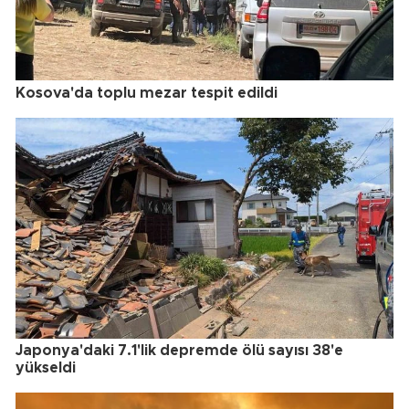
Kosova'da toplu mezar tespit edildi
Japonya'daki 7.1'lik depremde ölü sayısı 38'e
yükseldi