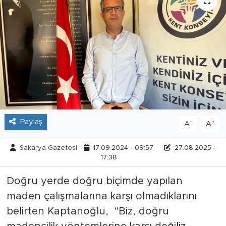
Tarihçe
Resmi İlanlar
Söyleşi
Foto Şaka
Teknoloji
Paylaş
-
+
A
A
Politika
Sakarya Gazetesi
17.09.2024 - 09:57
27.08.2025 -
17:38
Doğru yerde doğru biçimde yapılan
maden çalışmalarına karşı olmadıklarını
belirten Kaptanoğlu, "Biz, doğru