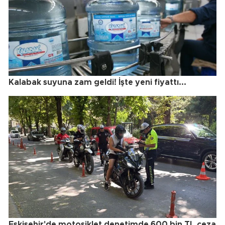
Kalabak suyuna zam geldi! İşte yeni fiyattı...
Eskişehir'de motosiklet denetimde 600 bin TL ceza