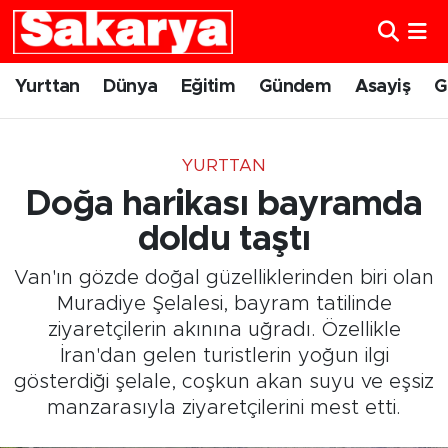
Yurttan
Eskişehir Nöbetçi Eczaneler
Yurttan
Dünya
Eğitim
Gündem
Asayiş
G
Dünya
Eskişehir Hava Durumu
YURTTAN
Eğitim
Eskişehir Namaz Vakitleri
Doğa harikası bayramda
Gündem
Eskişehir Trafik Yoğunluk Haritası
doldu taştı
Van'ın gözde doğal güzelliklerinden biri olan
Eskişehirspor
Süper Lig Puan Durumu ve Fikstür
Muradiye Şelalesi, bayram tatilinde
ziyaretçilerin akınına uğradı. Özellikle
Spor
Tüm Manşetler
İran'dan gelen turistlerin yoğun ilgi
gösterdiği şelale, coşkun akan suyu ve eşsiz
Sağlık
Son Dakika Haberleri
manzarasıyla ziyaretçilerini mest etti.
Kültür Sanat
Haber Arşivi