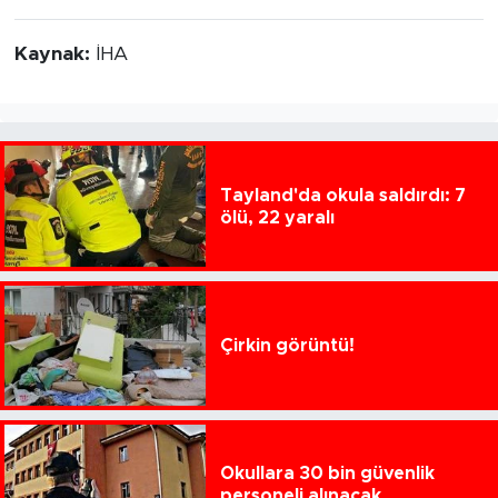
Kaynak:
İHA
Tayland'da okula saldırdı: 7
ölü, 22 yaralı
Çirkin görüntü!
Okullara 30 bin güvenlik
personeli alınacak