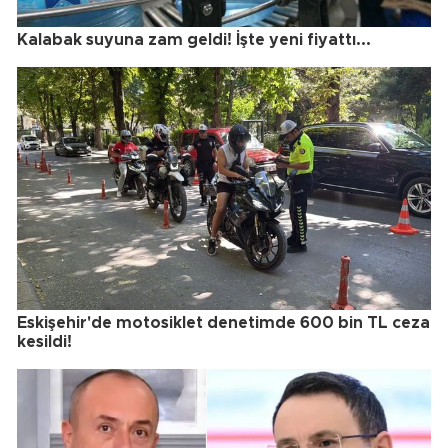
Kalabak suyuna zam geldi! İşte yeni fiyattı...
Eskişehir'de motosiklet denetimde 600 bin TL ceza
kesildi!