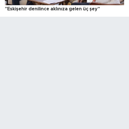
"Eskişehir denilince aklınıza gelen üç şey"