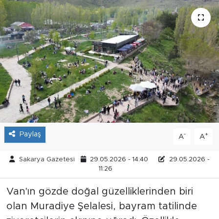
Tarihçe
Resmi İlanlar
Söyleşi
Foto Şaka
Teknoloji
Paylaş
-
+
A
A
Politika
Sakarya Gazetesi
29.05.2026 - 14:40
29.05.2026 -
11:26
Van'ın gözde doğal güzelliklerinden biri
olan Muradiye Şelalesi, bayram tatilinde