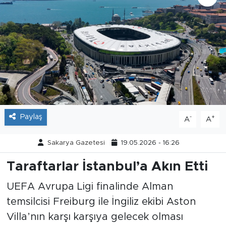
Tarihçe
Resmi İlanlar
Söyleşi
Foto Şaka
Paylaş
-
+
A
A
Teknoloji
Sakarya Gazetesi
19.05.2026 - 16:26
Politika
Taraftarlar İstanbul’a Akın Etti
UEFA Avrupa Ligi finalinde Alman
temsilcisi Freiburg ile İngiliz ekibi Aston
Villa’nın karşı karşıya gelecek olması