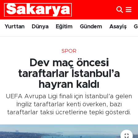
Yurttan
Eskişehir Nöbetçi Eczaneler
Yurttan
Dünya
Eğitim
Gündem
Asayiş
G
Dünya
Eskişehir Hava Durumu
SPOR
Eğitim
Eskişehir Namaz Vakitleri
Dev maç öncesi
Gündem
Eskişehir Trafik Yoğunluk Haritası
taraftarlar İstanbul’a
hayran kaldı
Eskişehirspor
Süper Lig Puan Durumu ve Fikstür
UEFA Avrupa Ligi finali için İstanbul’a gelen
Spor
Tüm Manşetler
İngiliz taraftarlar kenti överken, bazı
taraftarlar taksi ücretlerine tepki gösterdi.
Sağlık
Son Dakika Haberleri
Kültür Sanat
Haber Arşivi