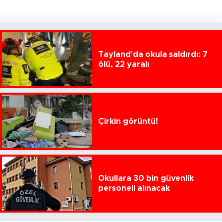
Tayland'da okula saldırdı: 7
ölü, 22 yaralı
Çirkin görüntü!
Okullara 30 bin güvenlik
personeli alınacak