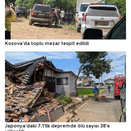
Kosova'da toplu mezar tespit edildi
Japonya'daki 7.1'lik depremde ölü sayısı 38'e