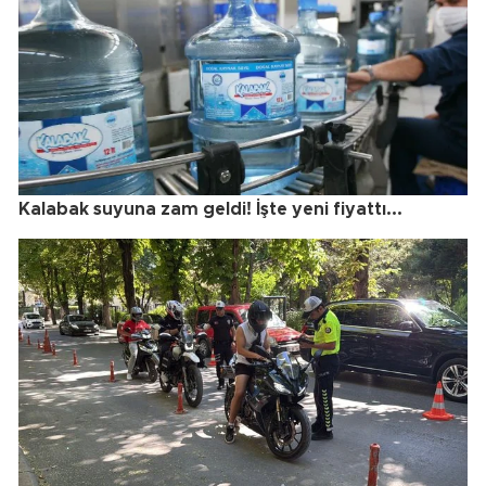
Kalabak suyuna zam geldi! İşte yeni fiyattı...