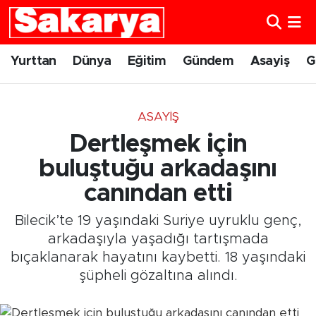
Yurttan
Eskişehir Nöbetçi Eczaneler
Yurttan
Dünya
Eğitim
Gündem
Asayiş
G
Dünya
Eskişehir Hava Durumu
ASAYIŞ
Eğitim
Eskişehir Namaz Vakitleri
Dertleşmek için
Gündem
Eskişehir Trafik Yoğunluk Haritası
buluştuğu arkadaşını
canından etti
Eskişehirspor
Süper Lig Puan Durumu ve Fikstür
Bilecik’te 19 yaşındaki Suriye uyruklu genç,
Spor
Tüm Manşetler
arkadaşıyla yaşadığı tartışmada
bıçaklanarak hayatını kaybetti. 18 yaşındaki
Sağlık
Son Dakika Haberleri
şüpheli gözaltına alındı.
Kültür Sanat
Haber Arşivi