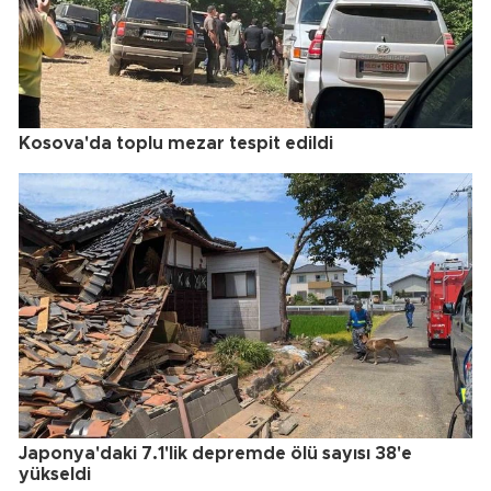
Kosova'da toplu mezar tespit edildi
Japonya'daki 7.1'lik depremde ölü sayısı 38'e
yükseldi