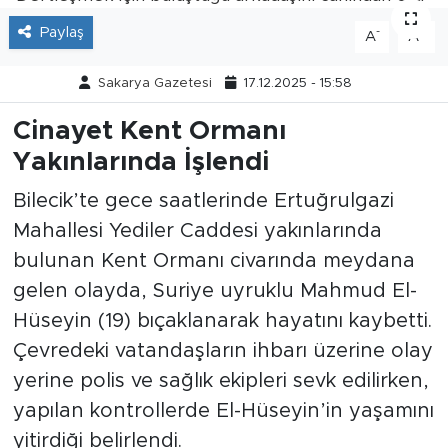
Paylaş
-
+
Tarihçe
A
A
Sakarya Gazetesi
17.12.2025 - 15:58
Resmi İlanlar
Cinayet Kent Ormanı
Söyleşi
Yakınlarında İşlendi
Foto Şaka
Bilecik’te gece saatlerinde Ertuğrulgazi
Mahallesi Yediler Caddesi yakınlarında
Teknoloji
bulunan Kent Ormanı civarında meydana
gelen olayda, Suriye uyruklu Mahmud El-
Politika
Hüseyin (19) bıçaklanarak hayatını kaybetti.
Çevredeki vatandaşların ihbarı üzerine olay
yerine polis ve sağlık ekipleri sevk edilirken,
yapılan kontrollerde El-Hüseyin’in yaşamını
yitirdiği belirlendi.