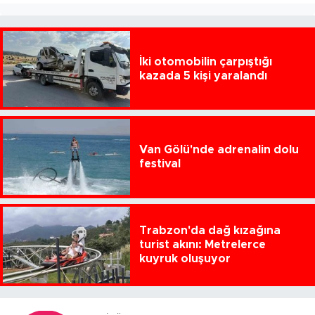
İki otomobilin çarpıştığı
kazada 5 kişi yaralandı
Van Gölü'nde adrenalin dolu
festival
Trabzon'da dağ kızağına
turist akını: Metrelerce
kuyruk oluşuyor