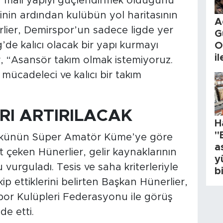
nin mali yapıyı güçlendirmek olduğunu
inin ardından kulübün yol haritasının
A
lier, Demirspor’un sadece ligde yer
G
’de kalıcı olacak bir yapı kurmayı
O
i
r, “Asansör takım olmak istemiyoruz.
mücadeleci ve kalıcı bir takım
RI ARTIRILACAK
H
"
yükünün Süper Amatör Küme’ye göre
a
 çeken Hünerlier, gelir kaynaklarının
y
 vurguladı. Tesis ve saha kriterleriyle
b
kip ettiklerini belirten Başkan Hünerlier,
or Kulüpleri Federasyonu ile görüş
de etti.