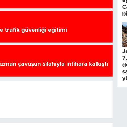
a
C
b
 trafik güvenliği eğitimi
J
7.
zman çavuşun silahıyla intihara kalkıştı
d
s
y