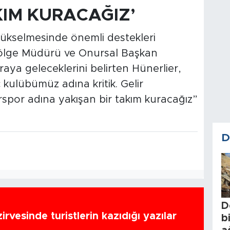
KIM KURACAĞIZ’
ükselmesinde önemli destekleri
ölge Müdürü ve Onursal Başkan
aya geleceklerini belirten Hünerlier,
kulübümüz adına kritik. Gelir
spor adına yakışan bir takım kuracağız”
D
D
zirvesinde turistlerin kazıdığı yazılar
b