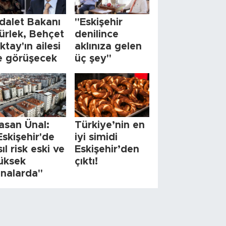
dalet Bakanı
"Eskişehir
ürlek, Behçet
denilince
ktay'ın ailesi
aklınıza gelen
le görüşecek
üç şey"
asan Ünal:
Türkiye’nin en
Eskişehir'de
iyi simidi
sıl risk eski ve
Eskişehir’den
üksek
çıktı!
inalarda"