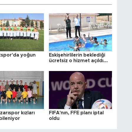
tspor'da yoğun
Eskişehirlilerin beklediği
ücretsiz o hizmet açıldı...
arıspor kızları
FIFA'nın, FFE planı iptal
bileniyor
oldu