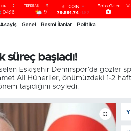
Foto Galeri
Vi
BITCOIN
°
9
k
04:16
79.591,74
-1.82
DOLAR
Asayiş
Genel
Resmi İlanlar
Politika
45,43620
0.02
EURO
53,38690
0.19
STERLİN
61,60380
0.18
k süreç başladı!
G.ALTIN
6862,09000
0.19
BİST100
selen Eskişehir Demirspor’da gözler s
14.598,00
0
hmet Ali Hünerlier, önümüzdeki 1-2 haft
nem taşıdığını söyledi.
Y