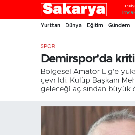
İmsa
Yurttan
Eskişehir Nöbetçi Eczaneler
Yurttan
Dünya
Eğitim
Gündem
Dünya
Eskişehir Hava Durumu
SPOR
Eğitim
Eskişehir Namaz Vakitleri
Demirspor'da kriti
Gündem
Eskişehir Trafik Yoğunluk Haritası
Bölgesel Amatör Lig’e yük
çevrildi. Kulüp Başkanı Me
Eskişehirspor
Süper Lig Puan Durumu ve Fikstür
geleceği açısından büyük ö
Spor
Tüm Manşetler
Sağlık
Son Dakika Haberleri
Kültür Sanat
Haber Arşivi