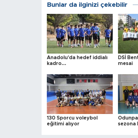
Bunlar da ilginizi çekebilir
Anadolu'da hedef iddialı
DSİ Ben
kadro...
mesai
130 Sporcu voleybol
Odunpaz
eğitimi alıyor
sezona 