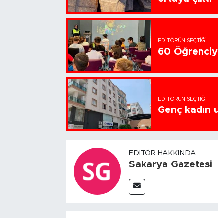
EDITÖRÜN SEÇTIĞI
60 Öğrenciye
EDITÖRÜN SEÇTIĞI
Genç kadın u
EDITÖR HAKKINDA
Sakarya Gazetesi