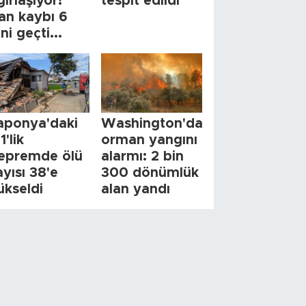
ğırlaşıyor!
tespit edildi
an kaybı 6
ini geçti...
aponya'daki
Washington'da
1'lik
orman yangını
epremde ölü
alarmı: 2 bin
ayısı 38'e
300 dönümlük
ükseldi
alan yandı