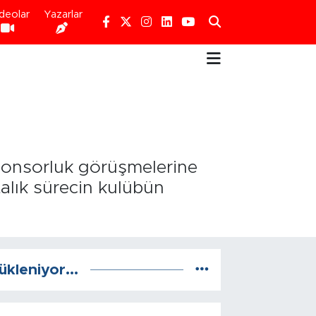
deolar
Yazarlar
ponsorluk görüşmelerine
alık sürecin kulübün
ükleniyor...