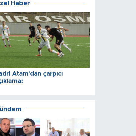
zel Haber
adri Atam'dan çarpıcı
çıklama:
ündem