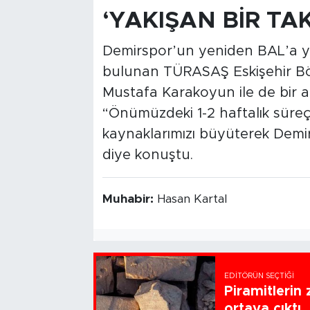
‘YAKIŞAN BİR TA
Demirspor’un yeniden BAL’a y
bulunan TÜRASAŞ Eskişehir B
Mustafa Karakoyun ile de bir ar
“Önümüzdeki 1-2 haftalık süreç 
kaynaklarımızı büyüterek Demir
diye konuştu.
Muhabir:
Hasan Kartal
EDITÖRÜN SEÇTIĞI
Piramitlerin 
ortaya çıktı