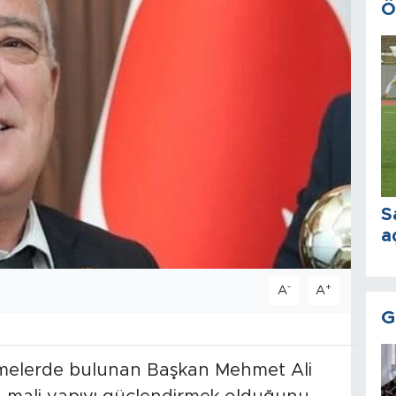
Ö
S
a
-
+
A
A
G
rmelerde bulunan Başkan Mehmet Ali