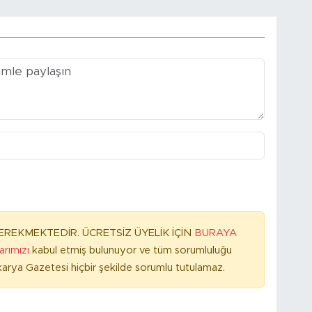
REKMEKTEDİR. ÜCRETSİZ ÜYELİK İÇİN
BURAYA
larımızı
kabul etmiş bulunuyor ve tüm sorumluluğu
arya Gazetesi hiçbir şekilde sorumlu tutulamaz.