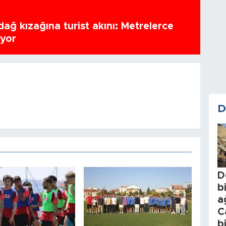
ağ kızağına turist akını: Metrelerce
uyor
D
D
b
a
C
b