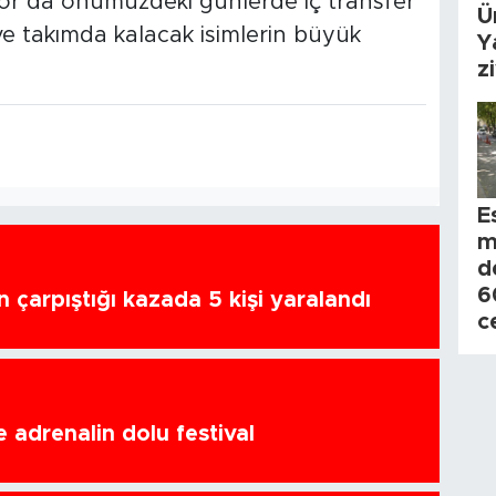
rspor’da önümüzdeki günlerde iç transfer
Ü
e takımda kalacak isimlerin büyük
Y
z
E
m
d
6
n çarpıştığı kazada 5 kişi yaralandı
c
 adrenalin dolu festival