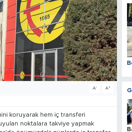
B
-
+
A
A
G
nini koruyarak hem iç transferi
yulan noktalara takviye yapmak
B