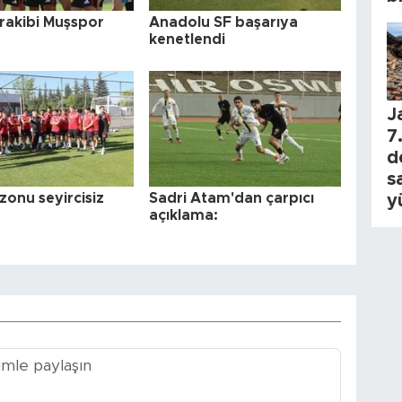
 rakibi Muşspor
Anadolu SF başarıya
kenetlendi
J
7.
d
s
zonu seyircisiz
Sadri Atam'dan çarpıcı
y
açıklama: