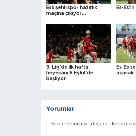
Eskişehirspor hazırlık
Es-Es'in
maçına çıkıyor...
3. Lig’de ilk hafta
Es-Es se
heyecanı 6 Eylül’de
açacak
başlıyor
Yorumlar