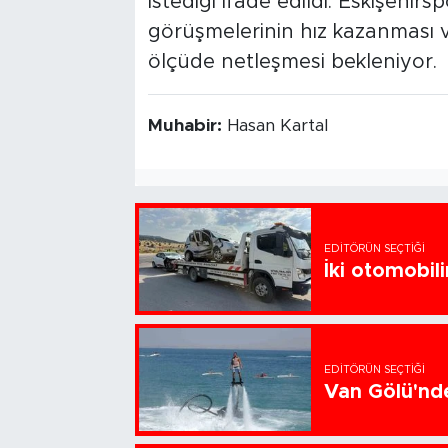
istediği ifade edildi. Eskişehi
görüşmelerinin hız kazanması v
ölçüde netleşmesi bekleniyor.
Muhabir:
Hasan Kartal
EDITÖRÜN SEÇTIĞI
İki otomobili
EDITÖRÜN SEÇTIĞI
Van Gölü'nde