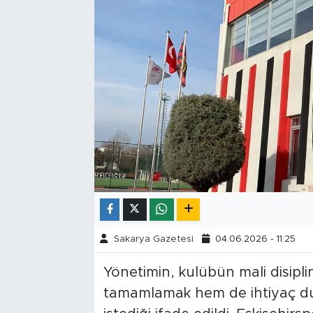
Tarihçe
Resmi İlanlar
Söyleşi
Foto Şaka
Teknoloji
Politika
Sakarya Gazetesi
04.06.2026 - 11:25
Yönetimin, kulübün mali disipli
tamamlamak hem de ihtiyaç du