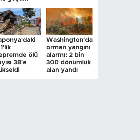
aponya'daki
Washington'da
1'lik
orman yangını
epremde ölü
alarmı: 2 bin
ayısı 38'e
300 dönümlük
ükseldi
alan yandı