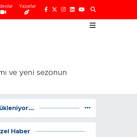
deolar
Yazarlar
amı ve yeni sezonun
ükleniyor...
zel Haber