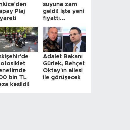
nlüce'den
suyuna zam
apay Plaj
geldi! İşte yeni
iyareti
fiyattı...
skişehir'de
Adalet Bakanı
otosiklet
Gürlek, Behçet
enetimde
Oktay'ın ailesi
00 bin TL
ile görüşecek
eza kesildi!