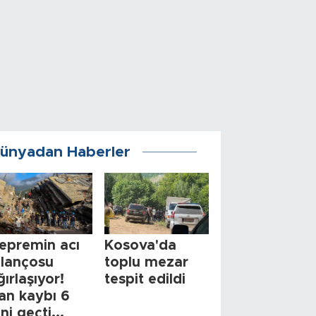
ünyadan Haberler
epremin acı
Kosova'da
ilançosu
toplu mezar
ğırlaşıyor!
tespit edildi
an kaybı 6
ini geçti...