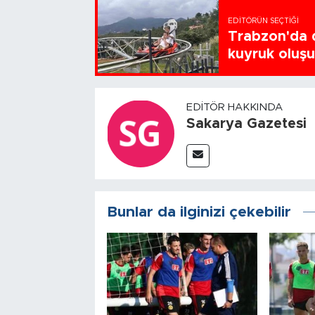
EDITÖRÜN SEÇTIĞI
Trabzon'da d
kuyruk oluş
EDITÖR HAKKINDA
Sakarya Gazetesi
Bunlar da ilginizi çekebilir