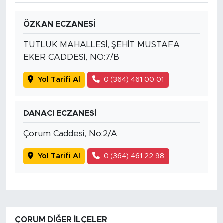
ÖZKAN ECZANESİ
TUTLUK MAHALLESİ, ŞEHİT MUSTAFA
EKER CADDESİ, NO:7/B
Yol Tarifi Al
0 (364) 461 00 01
DANACI ECZANESİ
Çorum Caddesi, No:2/A
Yol Tarifi Al
0 (364) 461 22 98
ÇORUM DIĞER İLÇELER