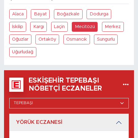
Alaca
Bayat
Boğazkale
Dodurga
İskilip
Kargı
Laçin
Mecitözü
Merkez
Oğuzlar
Ortaköy
Osmancık
Sungurlu
Uğurludağ
ESKIŞEHIR TEPEBAŞI
NÖBETÇI ECZANELER
YÖRÜK ECZANESİ