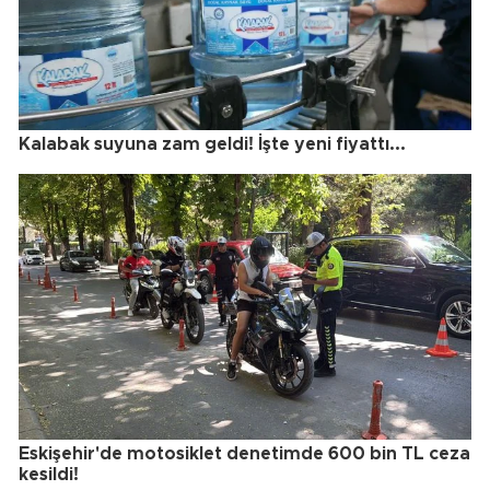
Kalabak suyuna zam geldi! İşte yeni fiyattı...
Eskişehir'de motosiklet denetimde 600 bin TL ceza
kesildi!