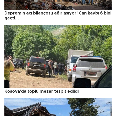
Depremin acı bilançosu ağırlaşıyor! Can kaybı 6 bini
geçti...
Kosova'da toplu mezar tespit edildi