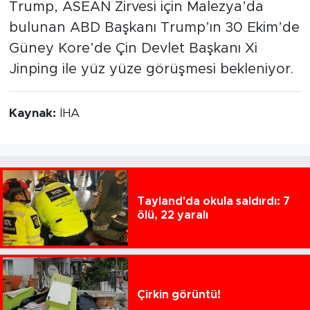
Trump, ASEAN Zirvesi için Malezya’da
bulunan ABD Başkanı Trump’ın 30 Ekim’de
Güney Kore’de Çin Devlet Başkanı Xi
Jinping ile yüz yüze görüşmesi bekleniyor.
Kaynak:
İHA
Tayland'da okula saldırdı: 7
ölü, 22 yaralı
Çirkin görüntü!