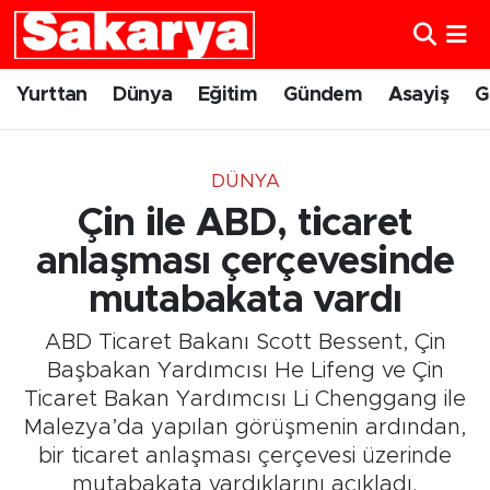
Yurttan
Eskişehir Nöbetçi Eczaneler
Yurttan
Dünya
Eğitim
Gündem
Asayiş
G
Dünya
Eskişehir Hava Durumu
DÜNYA
Eğitim
Eskişehir Namaz Vakitleri
Çin ile ABD, ticaret
Gündem
Eskişehir Trafik Yoğunluk Haritası
anlaşması çerçevesinde
mutabakata vardı
Eskişehirspor
Süper Lig Puan Durumu ve Fikstür
ABD Ticaret Bakanı Scott Bessent, Çin
Spor
Tüm Manşetler
Başbakan Yardımcısı He Lifeng ve Çin
Ticaret Bakan Yardımcısı Li Chenggang ile
Sağlık
Son Dakika Haberleri
Malezya’da yapılan görüşmenin ardından,
bir ticaret anlaşması çerçevesi üzerinde
Kültür Sanat
Haber Arşivi
mutabakata vardıklarını açıkladı.