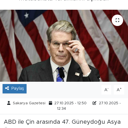
Tarihçe
Resmi İlanlar
Söyleşi
Foto Şaka
Teknoloji
Politika
Paylaş
-
+
A
A
Sakarya Gazetesi
27.10.2025 - 12:50
27.10.2025 -
12:34
ABD ile Çin arasında 47. Güneydoğu Asya