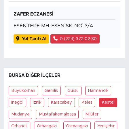
ZAFER ECZANESİ
ESENTEPE MH. ESEN SK. NO: 3/A
Yol Tarifi Al
0 (224) 372 02 80
BURSA DIĞER İLÇELER
Büyükorhan
Gemlik
Gürsu
Harmancık
İnegöl
İznik
Karacabey
Keles
Kestel
Mudanya
Mustafakemalpaşa
Nilüfer
Orhaneli
Orhangazi
Osmangazi
Yenişehir