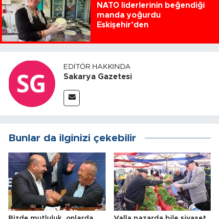
NATO liderlerinin beğendiği
manda yoğurdu
Eskişehir’den
EDITÖR HAKKINDA
Sakarya Gazetesi
Bunlar da ilginizi çekebilir
Bizde mutluluk, onlarda
Valla pazarda bile siyaset