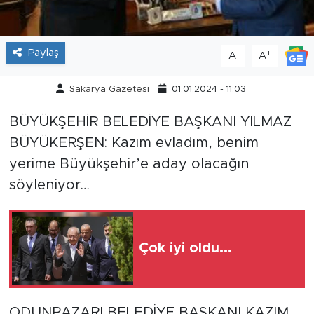
Tarihçe
Paylaş
-
+
A
A
Resmi İlanlar
Sakarya Gazetesi
01.01.2024 - 11:03
Söyleşi
BÜYÜKŞEHİR BELEDİYE BAŞKANI YILMAZ
Foto Şaka
BÜYÜKERŞEN: Kazım evladım, benim
yerime Büyükşehir’e aday olacağın
Teknoloji
söyleniyor…
Politika
Çok iyi oldu...
ODUNPAZARI BELEDİYE BAŞKANI KAZIM