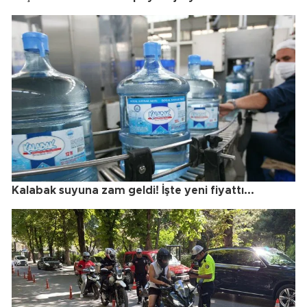
Kalabak suyuna zam geldi! İşte yeni fiyattı...