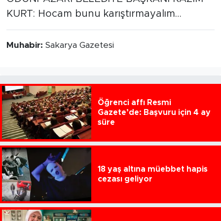
KURT: Hocam bunu karıştırmayalım…
Muhabir:
Sakarya Gazetesi
Öğrenci affı Resmi
Gazete’de: Başvuru için 4 ay
süre
18 yaş altına müebbet hapis
cezası geliyor