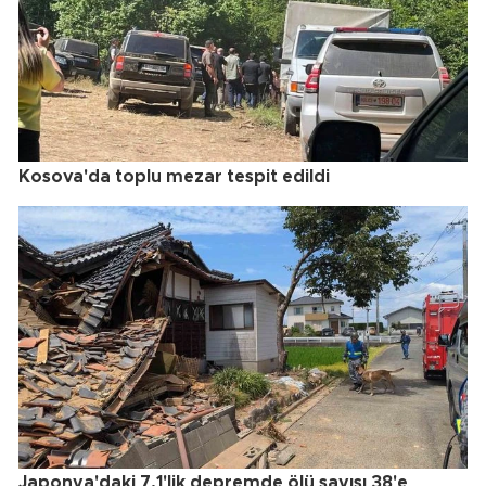
Kosova'da toplu mezar tespit edildi
Japonya'daki 7.1'lik depremde ölü sayısı 38'e