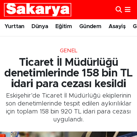
Yurttan
Eskişehir Nöbetçi Eczaneler
Yurttan
Dünya
Eğitim
Gündem
Asayiş
G
Dünya
Eskişehir Hava Durumu
GENEL
Eğitim
Eskişehir Namaz Vakitleri
Ticaret İl Müdürlüğü
Gündem
Eskişehir Trafik Yoğunluk Haritası
denetimlerinde 158 bin TL
idari para cezası kesildi
Eskişehirspor
Süper Lig Puan Durumu ve Fikstür
Eskişehir’de Ticaret İl Müdürlüğü ekiplerinin
Spor
Tüm Manşetler
son denetimlerinde tespit edilen aykırılıklar
için toplam 158 bin 920 TL idari para cezası
Sağlık
Son Dakika Haberleri
uygulandı.
Kültür Sanat
Haber Arşivi