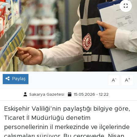
Tarihçe
Resmi İlanlar
Söyleşi
Foto Şaka
Teknoloji
Paylaş
-
+
A
A
Politika
Sakarya Gazetesi
15.05.2026 - 12:22
Eskişehir Valiliği’nin paylaştığı bilgiye göre,
Ticaret İl Müdürlüğü denetim
personellerinin il merkezinde ve ilçelerinde
çalışmaları sürüyor. Bu çerçevede, Nisan