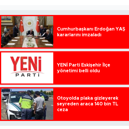
Cumhurbaşkanı Erdoğan YAŞ
kararlarını imzaladı
YENİ Parti Eskişehir İlçe
yönetimi belli oldu
Otoyolda plaka gizleyerek
seyreden araca 140 bin TL
ceza