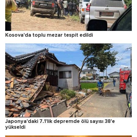
Kosova'da toplu mezar tespit edildi
Japonya'daki 7.1'lik depremde ölü sayısı 38'e
yükseldi