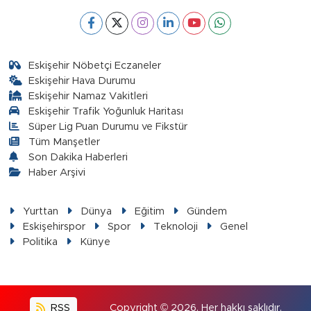
Eskişehir Nöbetçi Eczaneler
Eskişehir Hava Durumu
Eskişehir Namaz Vakitleri
Eskişehir Trafik Yoğunluk Haritası
Süper Lig Puan Durumu ve Fikstür
Tüm Manşetler
Son Dakika Haberleri
Haber Arşivi
Yurttan
Dünya
Eğitim
Gündem
Eskişehirspor
Spor
Teknoloji
Genel
Politika
Künye
RSS
Copyright © 2026. Her hakkı saklıdır.