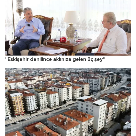
"Eskişehir denilince aklınıza gelen üç şey"