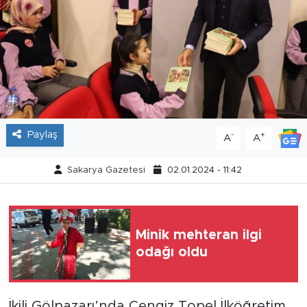
Tarihçe
Resmi İlanlar
Söyleşi
Foto Şaka
Paylaş
-
+
A
A
Teknoloji
Sakarya Gazetesi
02.01.2024 - 11:42
Politika
Minik mehteran ilgi
odağı oldu
İkili Gölpazarı’nda Cengiz Topel İlköğretim