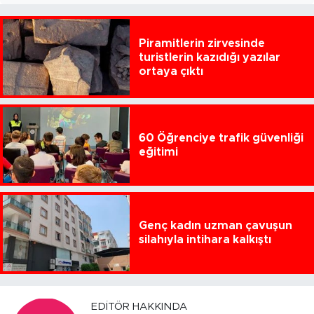
Piramitlerin zirvesinde
turistlerin kazıdığı yazılar
ortaya çıktı
60 Öğrenciye trafik güvenliği
eğitimi
Genç kadın uzman çavuşun
silahıyla intihara kalkıştı
EDITÖR HAKKINDA