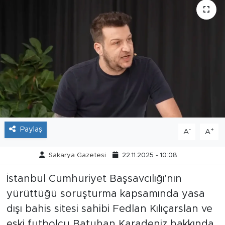
Tarihçe
Resmi İlanlar
Söyleşi
Foto Şaka
Teknoloji
Paylaş
-
+
A
A
Politika
Sakarya Gazetesi
22.11.2025 - 10:08
İstanbul Cumhuriyet Başsavcılığı'nın
yürüttüğü soruşturma kapsamında yasa
dışı bahis sitesi sahibi Fedlan Kılıçarslan ve
eski futbolcu Batuhan Karadeniz hakkında