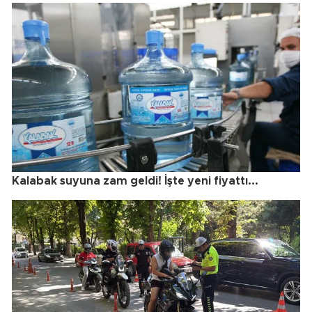
Kalabak suyuna zam geldi! İşte yeni fiyattı...