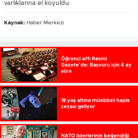
varlıklarına el koyuldu.
Kaynak:
Haber Merkezi
Öğrenci affı Resmi
Gazete’de: Başvuru için 4 ay
süre
18 yaş altına müebbet hapis
cezası geliyor
NATO liderlerinin beğendiği