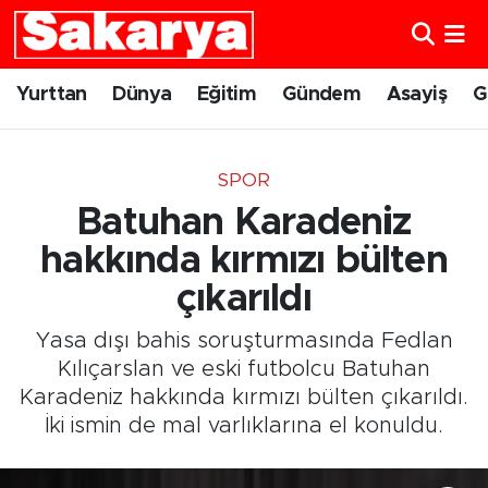
Yurttan
Eskişehir Nöbetçi Eczaneler
Yurttan
Dünya
Eğitim
Gündem
Asayiş
G
Dünya
Eskişehir Hava Durumu
SPOR
Eğitim
Eskişehir Namaz Vakitleri
Batuhan Karadeniz
Gündem
Eskişehir Trafik Yoğunluk Haritası
hakkında kırmızı bülten
çıkarıldı
Eskişehirspor
Süper Lig Puan Durumu ve Fikstür
Yasa dışı bahis soruşturmasında Fedlan
Spor
Tüm Manşetler
Kılıçarslan ve eski futbolcu Batuhan
Karadeniz hakkında kırmızı bülten çıkarıldı.
Sağlık
Son Dakika Haberleri
İki ismin de mal varlıklarına el konuldu.
Kültür Sanat
Haber Arşivi