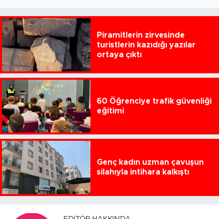
Piramitlerin zirvesinde
turistlerin kazıdığı yazılar
ortaya çıktı
60 Öğrenciye trafik güvenliği
eğitimi
Genç kadın uzman çavuşun
silahıyla intihara kalkıştı
EDITÖR HAKKINDA