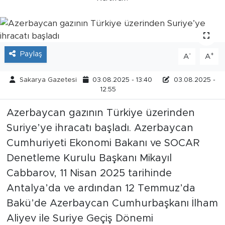
Tarihçe
Resmi İlanlar
Paylaş
-
+
A
A
Söyleşi
Sakarya Gazetesi
03.08.2025 - 13:40
03.08.2025 -
12:55
Foto Şaka
Azerbaycan gazının Türkiye üzerinden
Teknoloji
Suriye’ye ihracatı başladı. Azerbaycan
Cumhuriyeti Ekonomi Bakanı ve SOCAR
Politika
Denetleme Kurulu Başkanı Mikayıl
Cabbarov, 11 Nisan 2025 tarihinde
Antalya’da ve ardından 12 Temmuz’da
Bakü’de Azerbaycan Cumhurbaşkanı İlham
Aliyev ile Suriye Geçiş Dönemi