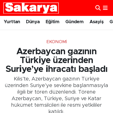
Yurttan
Eskişehir Nöbetçi Eczaneler
Yurttan
Dünya
Eğitim
Gündem
Asayiş
G
Dünya
Eskişehir Hava Durumu
EKONOMI
Eğitim
Eskişehir Namaz Vakitleri
Azerbaycan gazının
Gündem
Eskişehir Trafik Yoğunluk Haritası
Türkiye üzerinden
Suriye’ye ihracatı başladı
Eskişehirspor
Süper Lig Puan Durumu ve Fikstür
Kilis’te, Azerbaycan gazının Türkiye
Spor
Tüm Manşetler
üzerinden Suriye’ye sevkine başlanmasıyla
ilgili bir tören düzenlendi. Törene
Sağlık
Son Dakika Haberleri
Azerbaycan, Türkiye, Suriye ve Katar
hükümet temsilcileri ile resmi yetkililer
Kültür Sanat
Haber Arşivi
katıldı.