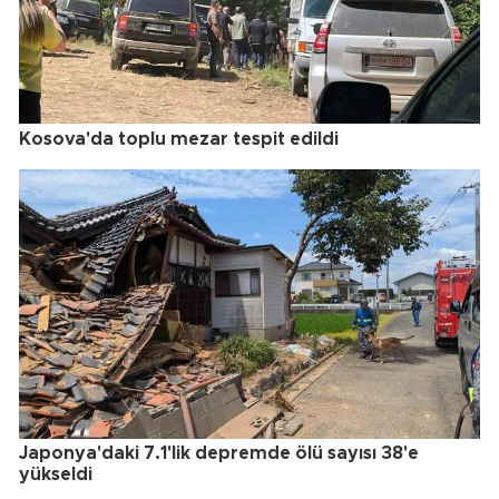
Kosova'da toplu mezar tespit edildi
Japonya'daki 7.1'lik depremde ölü sayısı 38'e
yükseldi