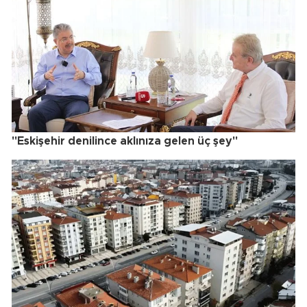
"Eskişehir denilince aklınıza gelen üç şey"