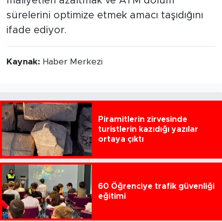
maliyetleri azaltmak ve ATM dolum
sürelerini optimize etmek amacı taşıdığını
ifade ediyor.
Kaynak:
Haber Merkezi
Piramitlerin zirvesinde
turistlerin kazıdığı yazılar
ortaya çıktı
60 Öğrenciye trafik güvenliği
eğitimi