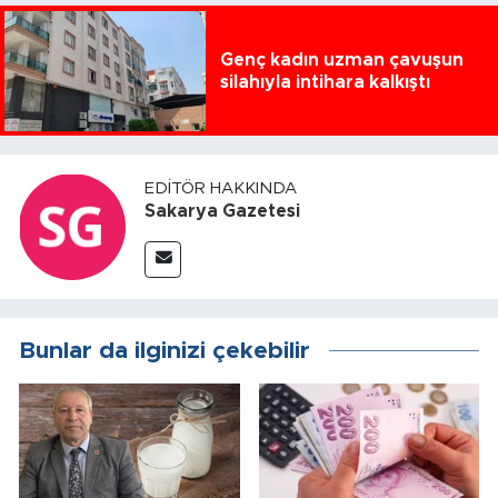
Genç kadın uzman çavuşun
silahıyla intihara kalkıştı
EDITÖR HAKKINDA
Sakarya Gazetesi
Bunlar da ilginizi çekebilir