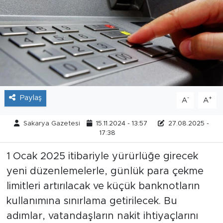
Tarihçe
Resmi İlanlar
Söyleşi
Foto Şaka
Paylaş
-
+
A
A
Teknoloji
Sakarya Gazetesi
15.11.2024 - 13:57
27.08.2025 -
17:38
Politika
1 Ocak 2025 itibariyle yürürlüğe girecek
yeni düzenlemelerle, günlük para çekme
limitleri artırılacak ve küçük banknotların
kullanımına sınırlama getirilecek. Bu
adımlar, vatandaşların nakit ihtiyaçlarını