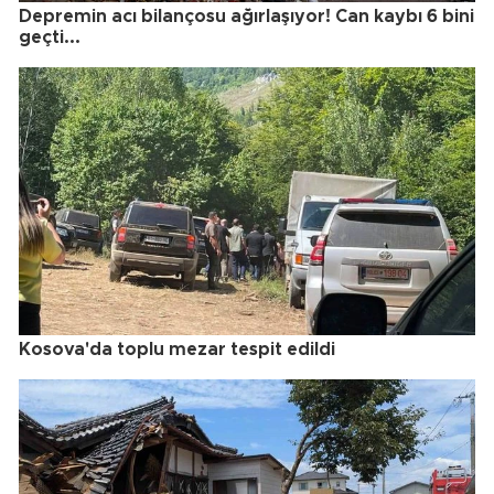
Depremin acı bilançosu ağırlaşıyor! Can kaybı 6 bini
geçti...
Kosova'da toplu mezar tespit edildi