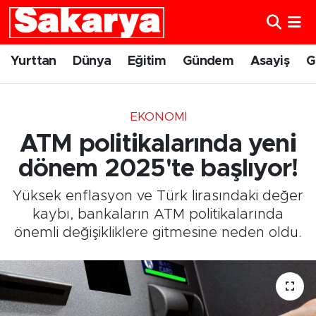
Yurttan
Eskişehir Nöbetçi Eczaneler
Yurttan
Dünya
Eğitim
Gündem
Asayiş
G
Dünya
Eskişehir Hava Durumu
EKONOMI
Eğitim
Eskişehir Namaz Vakitleri
ATM politikalarında yeni
Gündem
Eskişehir Trafik Yoğunluk Haritası
dönem 2025'te başlıyor!
Yüksek enflasyon ve Türk lirasındaki değer
Eskişehirspor
Süper Lig Puan Durumu ve Fikstür
kaybı, bankaların ATM politikalarında
önemli değişikliklere gitmesine neden oldu.
Spor
Tüm Manşetler
Sağlık
Son Dakika Haberleri
Kültür Sanat
Haber Arşivi