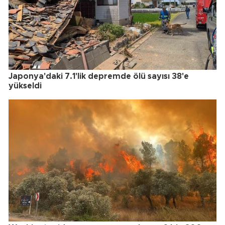
Japonya'daki 7.1'lik depremde ölü sayısı 38'e
yükseldi