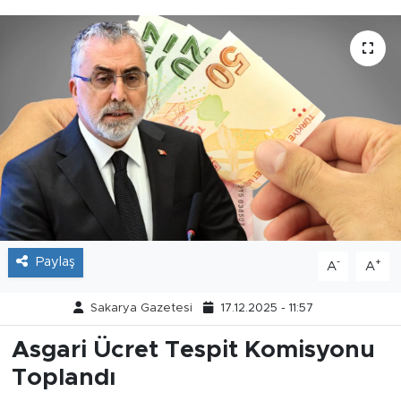
Tarihçe
Resmi İlanlar
Söyleşi
Foto Şaka
Teknoloji
Politika
Paylaş
-
+
A
A
Sakarya Gazetesi
17.12.2025 - 11:57
Asgari Ücret Tespit Komisyonu
Toplandı