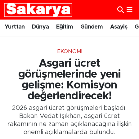
Yurttan
Eskişehir Nöbetçi Eczaneler
Yurttan
Dünya
Eğitim
Gündem
Asayiş
G
Dünya
Eskişehir Hava Durumu
EKONOMI
Eğitim
Eskişehir Namaz Vakitleri
Asgari ücret
Gündem
Eskişehir Trafik Yoğunluk Haritası
görüşmelerinde yeni
gelişme: Komisyon
Eskişehirspor
Süper Lig Puan Durumu ve Fikstür
değerlendirecek!
Spor
Tüm Manşetler
2026 asgari ücret görüşmeleri başladı.
Bakan Vedat Işıkhan, asgari ücret
Sağlık
Son Dakika Haberleri
rakamının ne zaman açıklanacağına ilişkin
önemli açıklamalarda bulundu.
Kültür Sanat
Haber Arşivi