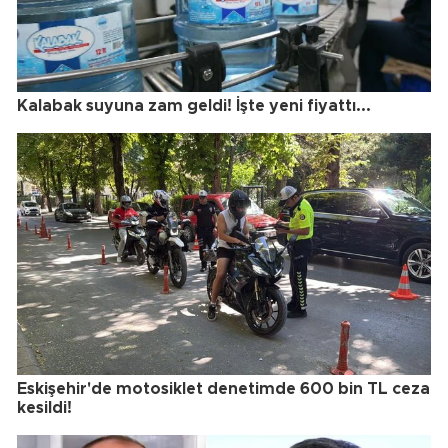
Kalabak suyuna zam geldi! İşte yeni fiyattı...
Eskişehir'de motosiklet denetimde 600 bin TL ceza
kesildi!