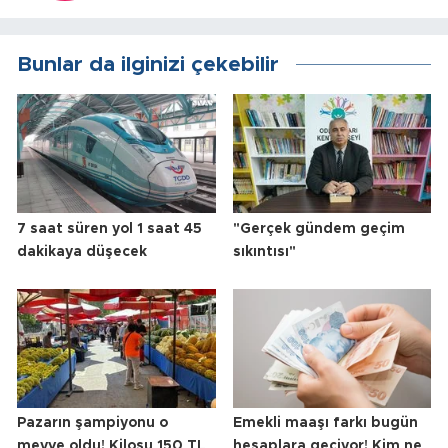
Bunlar da ilginizi çekebilir
7 saat süren yol 1 saat 45
"Gerçek gündem geçim
dakikaya düşecek
sıkıntısı"
Pazarın şampiyonu o
Emekli maaşı farkı bugün
meyve oldu! Kilosu 150 TL
hesaplara geçiyor! Kim ne