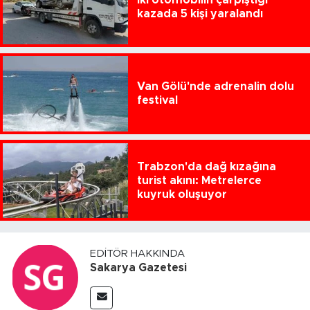
İki otomobilin çarpıştığı
kazada 5 kişi yaralandı
Van Gölü'nde adrenalin dolu
festival
Trabzon'da dağ kızağına
turist akını: Metrelerce
kuyruk oluşuyor
EDITÖR HAKKINDA
Sakarya Gazetesi