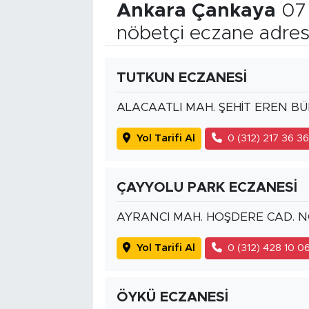
Ankara Çankaya
07 
nöbetçi eczane adres
TUTKUN ECZANESİ
ALACAATLI MAH. ŞEHİT EREN BÜ
Yol Tarifi Al
0 (312) 217 36 3
ÇAYYOLU PARK ECZANESİ
AYRANCI MAH. HOŞDERE CAD. N
Yol Tarifi Al
0 (312) 428 10 0
ÖYKÜ ECZANESİ