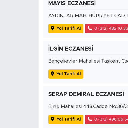
MAYIS ECZANESİ
AYDINLAR MAH. HÜRRİYET CAD.
Yol Tarifi Al
0 (312) 482 10 3
İLGİN ECZANESİ
Bahçelievler Mahallesi Taşkent C
Yol Tarifi Al
SERAP DEMİRAL ECZANESİ
Birlik Mahallesi 448.Cadde No:36/3
Yol Tarifi Al
0 (312) 496 06 5