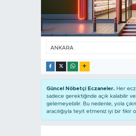
Tarihçe
Resmi İlanlar
Söyleşi
Foto Şaka
Teknoloji
Politika
Güncel Nöbetçi Eczaneler.
Her ecza
sadece gerektiğinde açık kalabilir
gelemeyebilir. Bu nedenle, yola çı
aracılığıyla teyit etmeniz iyi bir fikir o