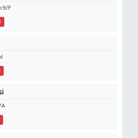
o:9/F
6
l
3
İ
/A
1