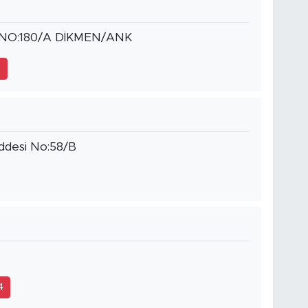
 NO:180/A DİKMEN/ANK
3
addesi No:58/B
4