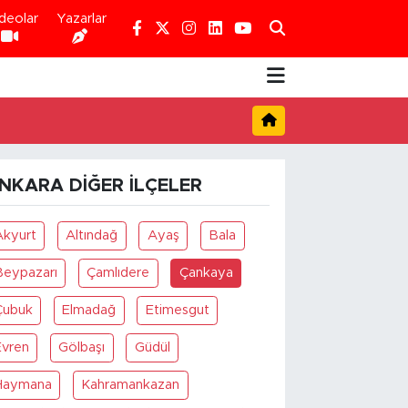
deolar
Yazarlar
NKARA DIĞER İLÇELER
Akyurt
Altındağ
Ayaş
Bala
Beypazarı
Çamlıdere
Çankaya
Çubuk
Elmadağ
Etimesgut
Evren
Gölbaşı
Güdül
Haymana
Kahramankazan