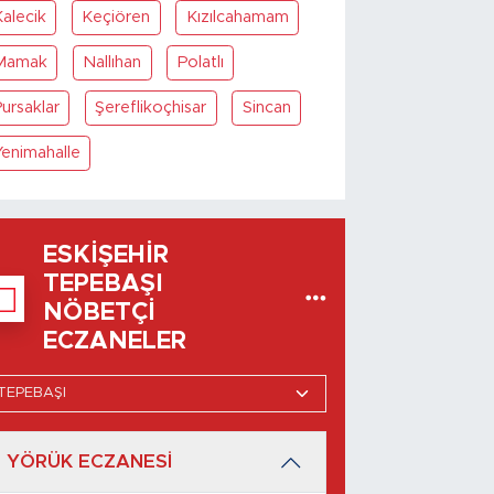
alecik
Keçiören
Kızılcahamam
Mamak
Nallıhan
Polatlı
ursaklar
Şereflikoçhisar
Sincan
Yenimahalle
ESKIŞEHIR
TEPEBAŞI
NÖBETÇI
ECZANELER
YÖRÜK ECZANESİ