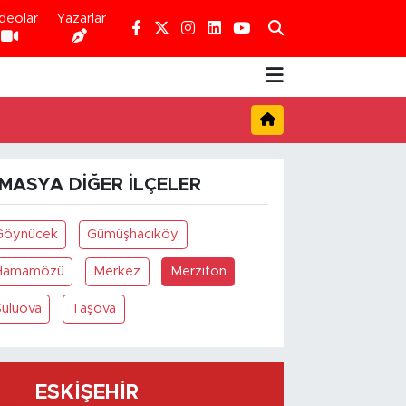
deolar
Yazarlar
MASYA DIĞER İLÇELER
Göynücek
Gümüşhacıköy
Hamamözü
Merkez
Merzifon
Suluova
Taşova
ESKIŞEHIR