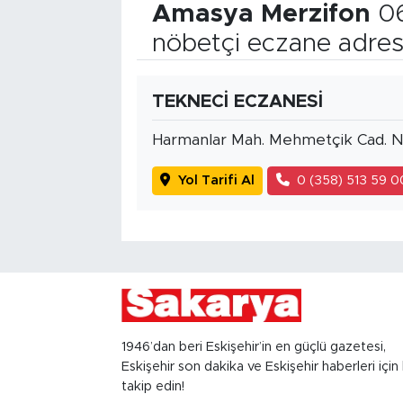
Amasya Merzifon
06
nöbetçi eczane adres
TEKNECİ ECZANESİ
Harmanlar Mah. Mehmetçik Cad. N
Yol Tarifi Al
0 (358) 513 59 0
1946’dan beri Eskişehir’in en güçlü gazetesi,
Eskişehir son dakika ve Eskişehir haberleri için 
takip edin!