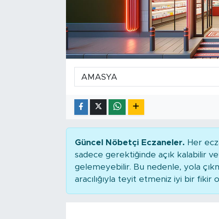
Tarihçe
Resmi İlanlar
Söyleşi
Foto Şaka
Teknoloji
Politika
Güncel Nöbetçi Eczaneler.
Her ecza
sadece gerektiğinde açık kalabilir
gelemeyebilir. Bu nedenle, yola çı
aracılığıyla teyit etmeniz iyi bir fikir o