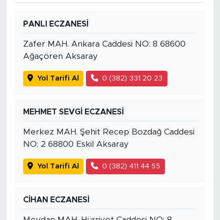
PANLI ECZANESİ
Zafer MAH. Ankara Caddesi NO: 8 68600
Ağaçören Aksaray
Yol Tarifi Al
0 (382) 331 20 23
MEHMET SEVGİ ECZANESİ
Merkez MAH. Şehit Recep Bozdağ Caddesi
NO: 2 68800 Eskil Aksaray
Yol Tarifi Al
0 (382) 411 44 55
CİHAN ECZANESİ
Meydan MAH. Hürriyet Caddesi NO: 8