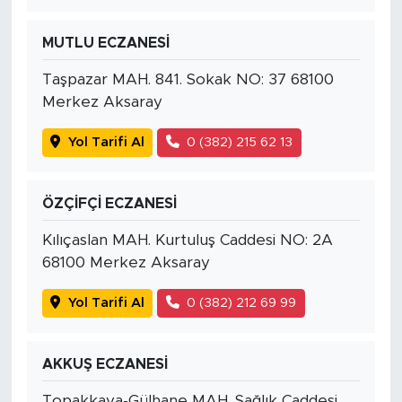
MUTLU ECZANESİ
Taşpazar MAH. 841. Sokak NO: 37 68100
Merkez Aksaray
Yol Tarifi Al
0 (382) 215 62 13
ÖZÇİFÇİ ECZANESİ
Kılıçaslan MAH. Kurtuluş Caddesi NO: 2A
68100 Merkez Aksaray
Yol Tarifi Al
0 (382) 212 69 99
AKKUŞ ECZANESİ
Topakkaya-Gülhane MAH. Sağlık Caddesi