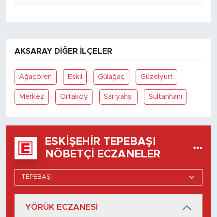
AKSARAY DIĞER İLÇELER
Ağaçören
Eskil
Gülağaç
Güzelyurt
Merkez
Ortaköy
Sarıyahşi
Sultanhanı
ESKIŞEHIR TEPEBAŞI
NÖBETÇI ECZANELER
YÖRÜK ECZANESİ