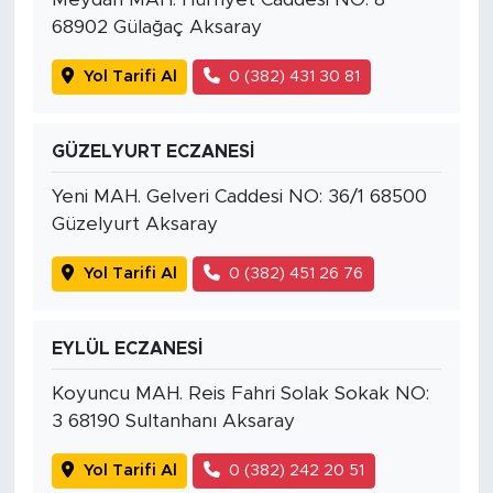
68902 Gülağaç Aksaray
Yol Tarifi Al
0 (382) 431 30 81
GÜZELYURT ECZANESİ
Yeni MAH. Gelveri Caddesi NO: 36/1 68500
Güzelyurt Aksaray
Yol Tarifi Al
0 (382) 451 26 76
EYLÜL ECZANESİ
Koyuncu MAH. Reis Fahri Solak Sokak NO:
3 68190 Sultanhanı Aksaray
Yol Tarifi Al
0 (382) 242 20 51