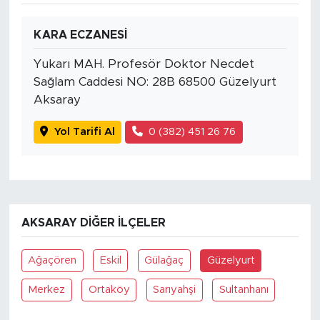
KARA ECZANESİ
Yukarı MAH. Profesör Doktor Necdet
Sağlam Caddesi NO: 28B 68500 Güzelyurt
Aksaray
Yol Tarifi Al
0 (382) 451 26 76
AKSARAY DIĞER İLÇELER
Ağaçören
Eskil
Gülağaç
Güzelyurt
Merkez
Ortaköy
Sarıyahşi
Sultanhanı