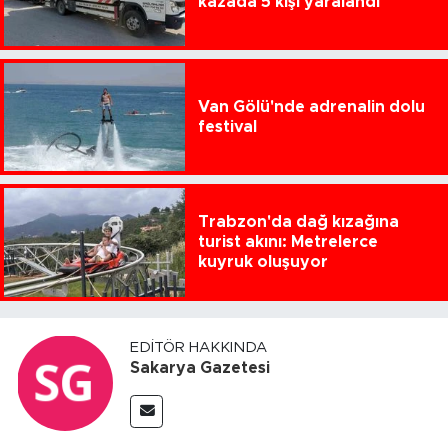
kazada 5 kişi yaralandı
Van Gölü'nde adrenalin dolu
festival
Trabzon'da dağ kızağına
turist akını: Metrelerce
kuyruk oluşuyor
EDITÖR HAKKINDA
Sakarya Gazetesi