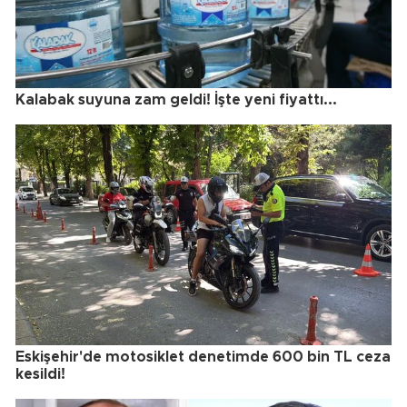
Kalabak suyuna zam geldi! İşte yeni fiyattı...
Eskişehir'de motosiklet denetimde 600 bin TL ceza
kesildi!