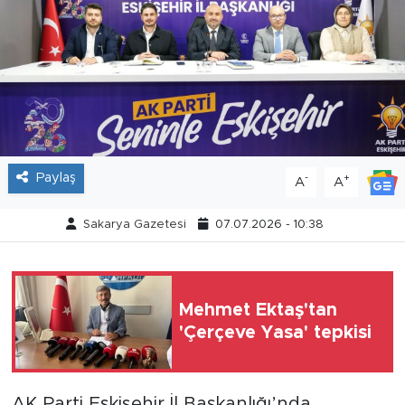
Tarihçe
Resmi İlanlar
Söyleşi
Foto Şaka
Paylaş
-
+
A
A
Teknoloji
Sakarya Gazetesi
07.07.2026 - 10:38
Politika
Mehmet Ektaş'tan
'Çerçeve Yasa' tepkisi
AK Parti Eskişehir İl Başkanlığı’nda