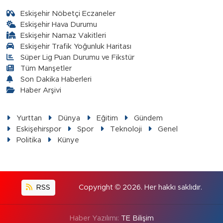
Eskişehir Nöbetçi Eczaneler
Eskişehir Hava Durumu
Eskişehir Namaz Vakitleri
Eskişehir Trafik Yoğunluk Haritası
Süper Lig Puan Durumu ve Fikstür
Tüm Manşetler
Son Dakika Haberleri
Haber Arşivi
Yurttan
Dünya
Eğitim
Gündem
Eskişehirspor
Spor
Teknoloji
Genel
Politika
Künye
RSS
Copyright © 2026. Her hakkı saklıdır.
Haber Yazılımı:
TE Bilişim