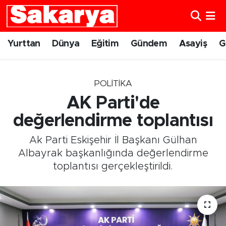
Yurttan
Eskişehir Nöbetçi Eczaneler
Yurttan
Dünya
Eğitim
Gündem
Asayiş
G
Dünya
Eskişehir Hava Durumu
POLITIKA
Eğitim
Eskişehir Namaz Vakitleri
AK Parti'de
Gündem
Eskişehir Trafik Yoğunluk Haritası
değerlendirme toplantısı
Ak Parti Eskişehir İl Başkanı Gülhan
Eskişehirspor
Süper Lig Puan Durumu ve Fikstür
Albayrak başkanlığında değerlendirme
toplantısı gerçekleştirildi.
Spor
Tüm Manşetler
Sağlık
Son Dakika Haberleri
Kültür Sanat
Haber Arşivi