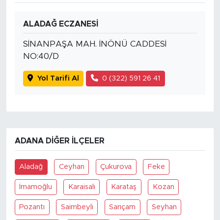
ALADAĞ ECZANESİ
SİNANPAŞA MAH. İNÖNÜ CADDESİ
NO:40/D
Yol Tarifi Al
0 (322) 591 26 41
ADANA DIĞER İLÇELER
Aladağ
Ceyhan
Çukurova
Feke
İmamoğlu
Karaisalı
Karataş
Kozan
Pozantı
Saimbeyli
Sarıçam
Seyhan