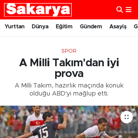
Yurttan
Eskişehir Nöbetçi Eczaneler
Yurttan
Dünya
Eğitim
Gündem
Asayiş
G
Dünya
Eskişehir Hava Durumu
SPOR
Eğitim
Eskişehir Namaz Vakitleri
A Milli Takım'dan iyi
Gündem
Eskişehir Trafik Yoğunluk Haritası
prova
A Milli Takım, hazırlık maçında konuk
Eskişehirspor
Süper Lig Puan Durumu ve Fikstür
olduğu ABD'yi mağlup etti.
Spor
Tüm Manşetler
Sağlık
Son Dakika Haberleri
Kültür Sanat
Haber Arşivi