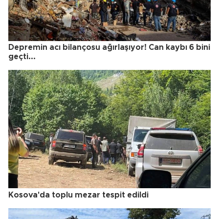
Depremin acı bilançosu ağırlaşıyor! Can kaybı 6 bini
geçti...
Kosova'da toplu mezar tespit edildi