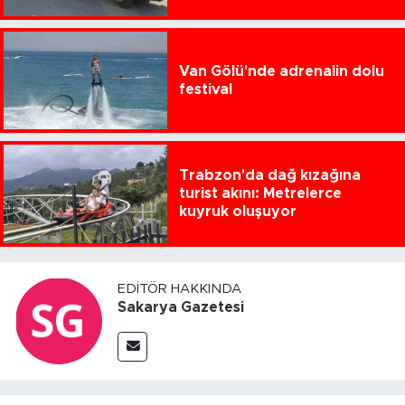
Van Gölü'nde adrenalin dolu
festival
Trabzon'da dağ kızağına
turist akını: Metrelerce
kuyruk oluşuyor
EDITÖR HAKKINDA
Sakarya Gazetesi