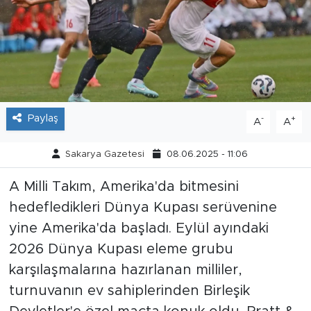
Tarihçe
Resmi İlanlar
Söyleşi
Paylaş
-
+
A
A
Foto Şaka
Sakarya Gazetesi
08.06.2025 - 11:06
Teknoloji
A Milli Takım, Amerika'da bitmesini
Politika
hedefledikleri Dünya Kupası serüvenine
yine Amerika'da başladı. Eylül ayındaki
2026 Dünya Kupası eleme grubu
karşılaşmalarına hazırlanan milliler,
turnuvanın ev sahiplerinden Birleşik