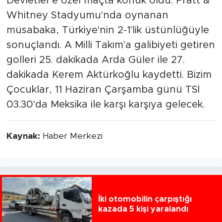
Devletler'e özel maçta konuk oldu. Pratt &
Whitney Stadyumu'nda oynanan
müsabaka, Türkiye'nin 2-1'lik üstünlüğüyle
sonuçlandı. A Milli Takım'a galibiyeti getiren
golleri 25. dakikada Arda Güler ile 27.
dakikada Kerem Aktürkoğlu kaydetti. Bizim
Çocuklar, 11 Haziran Çarşamba günü TSİ
03.30'da Meksika ile karşı karşıya gelecek.
Kaynak:
Haber Merkezi
İki otomobilin çarpıştığı
kazada 5 kişi yaralandı