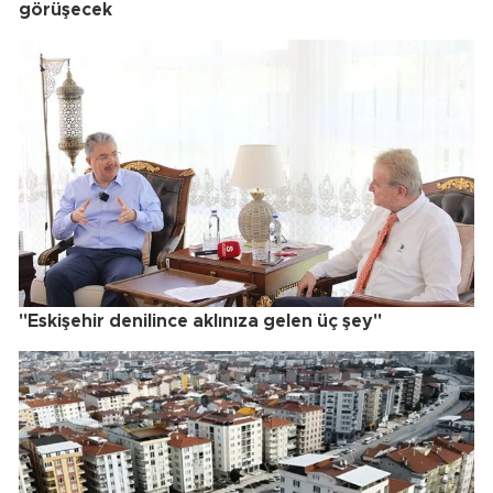
görüşecek
"Eskişehir denilince aklınıza gelen üç şey"