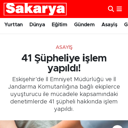
Yurttan
Eskişehir Nöbetçi Eczaneler
Yurttan
Dünya
Eğitim
Gündem
Asayiş
G
Dünya
Eskişehir Hava Durumu
ASAYIŞ
Eğitim
Eskişehir Namaz Vakitleri
41 Şüpheliye işlem
Gündem
Eskişehir Trafik Yoğunluk Haritası
yapıldı!
Eskişehir’de İl Emniyet Müdürlüğü ve İl
Eskişehirspor
Süper Lig Puan Durumu ve Fikstür
Jandarma Komutanlığına bağlı ekiplerce
uyuşturucu ile mücadele kapsamındaki
Spor
Tüm Manşetler
denetimlerde 41 şüpheli hakkında işlem
yapıldı.
Sağlık
Son Dakika Haberleri
Kültür Sanat
Haber Arşivi