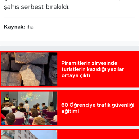
şahıs serbest bırakıldı.
Kaynak:
iha
Piramitlerin zirvesinde
turistlerin kazıdığı yazılar
ortaya çıktı
60 Öğrenciye trafik güvenliği
eğitimi