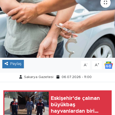
Tarihçe
Resmi İlanlar
Söyleşi
Foto Şaka
Teknoloji
Paylaş
-
+
A
A
Politika
Sakarya Gazetesi
06.07.2026 - 11:00
Eskişehir’de çalınan
büyükbaş
hayvanlardan biri