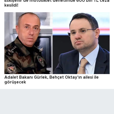
Eskişehir'de motosiklet denetimde 600 bin TL ceza
kesildi!
Adalet Bakanı Gürlek, Behçet Oktay'ın ailesi ile
görüşecek