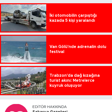
İki otomobilin çarpıştığı
kazada 5 kişi yaralandı
Van Gölü'nde adrenalin dolu
festival
Trabzon'da dağ kızağına
turist akını: Metrelerce
kuyruk oluşuyor
EDITÖR HAKKINDA