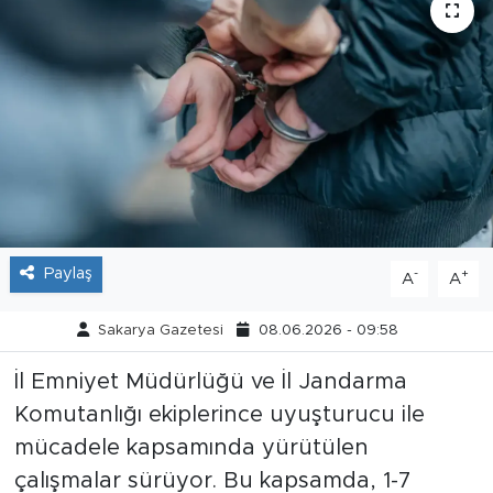
Tarihçe
Resmi İlanlar
Söyleşi
Foto Şaka
Teknoloji
Paylaş
-
+
A
A
Politika
Sakarya Gazetesi
08.06.2026 - 09:58
İl Emniyet Müdürlüğü ve İl Jandarma
Komutanlığı ekiplerince uyuşturucu ile
mücadele kapsamında yürütülen
çalışmalar sürüyor. Bu kapsamda, 1-7