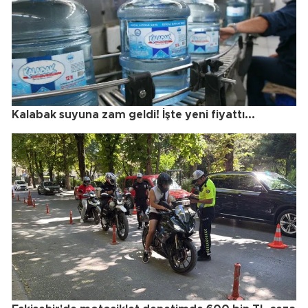
Kalabak suyuna zam geldi! İşte yeni fiyattı...