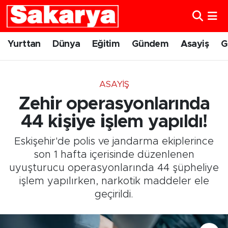
Yurttan
Eskişehir Nöbetçi Eczaneler
Yurttan
Dünya
Eğitim
Gündem
Asayiş
G
Dünya
Eskişehir Hava Durumu
ASAYIŞ
Eğitim
Eskişehir Namaz Vakitleri
Zehir operasyonlarında
Gündem
Eskişehir Trafik Yoğunluk Haritası
44 kişiye işlem yapıldı!
Eskişehir'de polis ve jandarma ekiplerince
Eskişehirspor
Süper Lig Puan Durumu ve Fikstür
son 1 hafta içerisinde düzenlenen
uyuşturucu operasyonlarında 44 şüpheliye
Spor
Tüm Manşetler
işlem yapılırken, narkotik maddeler ele
geçirildi.
Sağlık
Son Dakika Haberleri
Kültür Sanat
Haber Arşivi