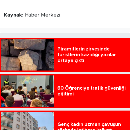
Kaynak:
Haber Merkezi
Piramitlerin zirvesinde
turistlerin kazıdığı yazılar
ortaya çıktı
60 Öğrenciye trafik güvenliği
eğitimi
Genç kadın uzman çavuşun