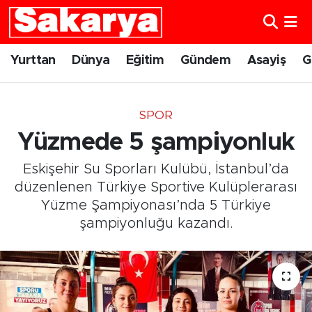
Yurttan
Eskişehir Nöbetçi Eczaneler
Yurttan
Dünya
Eğitim
Gündem
Asayiş
G
Dünya
Eskişehir Hava Durumu
SPOR
Eğitim
Eskişehir Namaz Vakitleri
Yüzmede 5 şampiyonluk
Gündem
Eskişehir Trafik Yoğunluk Haritası
Eskişehir Su Sporları Kulübü, İstanbul’da
düzenlenen Türkiye Sportive Kulüplerarası
Eskişehirspor
Süper Lig Puan Durumu ve Fikstür
Yüzme Şampiyonası’nda 5 Türkiye
şampiyonluğu kazandı.
Spor
Tüm Manşetler
Sağlık
Son Dakika Haberleri
Kültür Sanat
Haber Arşivi