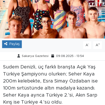
Tarihçe
Resmi İlanlar
Söyleşi
Foto Şaka
Paylaş
-
+
A
A
Teknoloji
Sakarya Gazetesi
09.08.2025 - 13:54
Sudem Denizli, üç farklı branşta Açık Yaş
Politika
Türkiye Şampiyonu olurken; Seher Kaya
200m kelebekte, Esra Simay Özdaban ise
100m sırtüstünde altın madalya kazandı.
Seher Kaya ayrıca Türkiye 2.’si, Akın Sarp
Kırış ise Türkiye 4.’sü oldu.