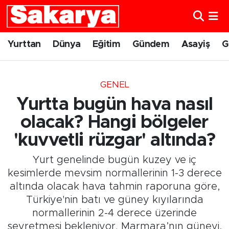
Yurttan
Eskişehir Nöbetçi Eczaneler
Yurttan
Dünya
Eğitim
Gündem
Asayiş
G
Dünya
Eskişehir Hava Durumu
GENEL
Eğitim
Eskişehir Namaz Vakitleri
Yurtta bugün hava nasıl
Gündem
Eskişehir Trafik Yoğunluk Haritası
olacak? Hangi bölgeler
'kuvvetli rüzgar' altında?
Eskişehirspor
Süper Lig Puan Durumu ve Fikstür
Yurt genelinde bugün kuzey ve iç
Spor
Tüm Manşetler
kesimlerde mevsim normallerinin 1-3 derece
altında olacak hava tahmin raporuna göre,
Sağlık
Son Dakika Haberleri
Türkiye'nin batı ve güney kıyılarında
normallerinin 2-4 derece üzerinde
Kültür Sanat
Haber Arşivi
seyretmesi bekleniyor. Marmara’nın güneyi,