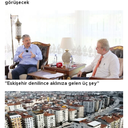
görüşecek
"Eskişehir denilince aklınıza gelen üç şey"