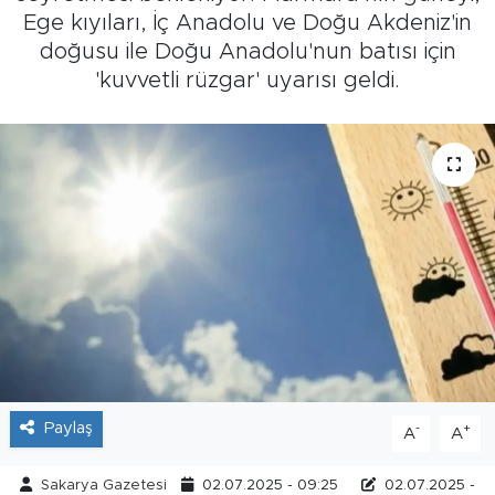
Ege kıyıları, İç Anadolu ve Doğu Akdeniz'in
Tarihçe
doğusu ile Doğu Anadolu'nun batısı için
'kuvvetli rüzgar' uyarısı geldi.
Resmi İlanlar
Söyleşi
Foto Şaka
Teknoloji
Politika
Paylaş
-
+
A
A
Sakarya Gazetesi
02.07.2025 - 09:25
02.07.2025 -