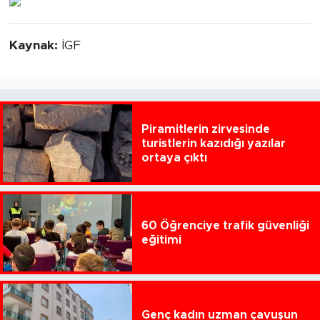
Kaynak:
İGF
Piramitlerin zirvesinde
turistlerin kazıdığı yazılar
ortaya çıktı
60 Öğrenciye trafik güvenliği
eğitimi
Genç kadın uzman çavuşun