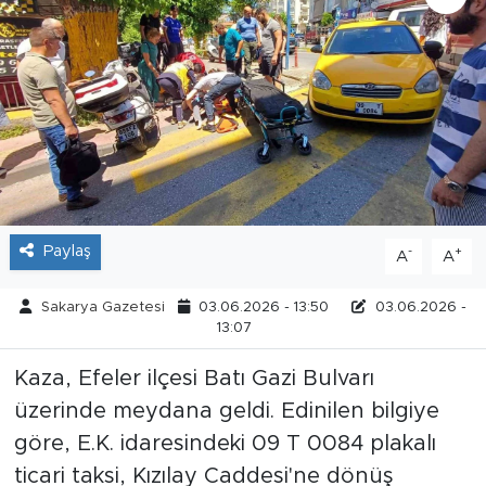
Tarihçe
Resmi İlanlar
Söyleşi
Foto Şaka
Paylaş
-
+
A
A
Teknoloji
Sakarya Gazetesi
03.06.2026 - 13:50
03.06.2026 -
Politika
13:07
Kaza, Efeler ilçesi Batı Gazi Bulvarı
üzerinde meydana geldi. Edinilen bilgiye
göre, E.K. idaresindeki 09 T 0084 plakalı
ticari taksi, Kızılay Caddesi'ne dönüş