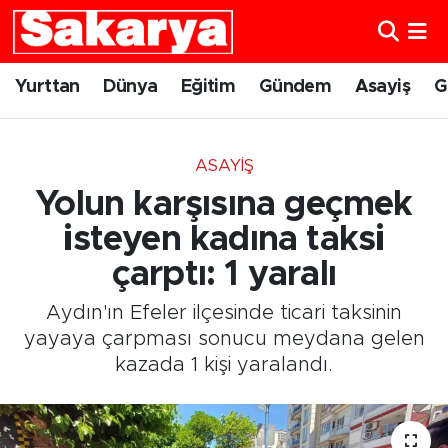
Yurttan
Eskişehir Nöbetçi Eczaneler
Yurttan
Dünya
Eğitim
Gündem
Asayiş
G
Dünya
Eskişehir Hava Durumu
ASAYIŞ
Eğitim
Eskişehir Namaz Vakitleri
Yolun karşısına geçmek
Gündem
Eskişehir Trafik Yoğunluk Haritası
isteyen kadına taksi
çarptı: 1 yaralı
Eskişehirspor
Süper Lig Puan Durumu ve Fikstür
Aydın'ın Efeler ilçesinde ticari taksinin
Spor
Tüm Manşetler
yayaya çarpması sonucu meydana gelen
kazada 1 kişi yaralandı.
Sağlık
Son Dakika Haberleri
Kültür Sanat
Haber Arşivi