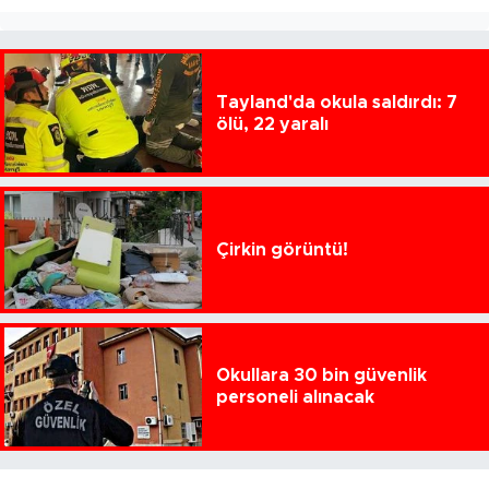
Tayland'da okula saldırdı: 7
ölü, 22 yaralı
Çirkin görüntü!
Okullara 30 bin güvenlik
personeli alınacak