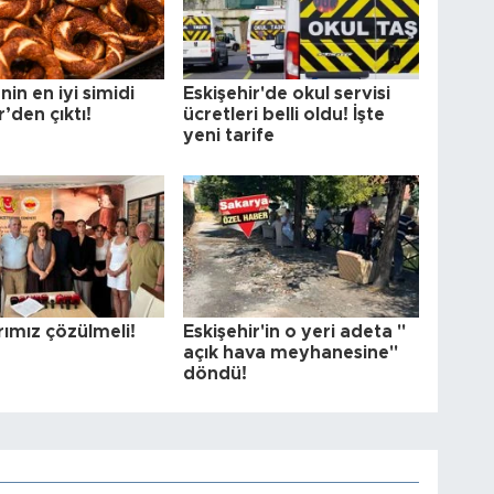
nin en iyi simidi
Eskişehir'de okul servisi
r’den çıktı!
ücretleri belli oldu! İşte
yeni tarife
rımız çözülmeli!
Eskişehir'in o yeri adeta "
açık hava meyhanesine"
döndü!