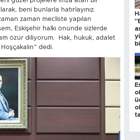
ni güzel projelere imza atan bir
larak, beni bunlarla hatırlayınız.
H
er zaman zaman mecliste yapılan
"
sem, Eskişehir halkı önünde sizlerde
a
y
ysam özür diliyorum. Hak, hukuk, adalet
b
 Hoşçakalın” dedi.
E
o
ü
o
t