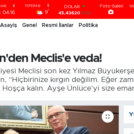
Foto Galeri
Vi
DOLAR
°
9
k
04:16
45,43620
0.02
EURO
Asayiş
Genel
Resmi İlanlar
Politika
53,38690
0.19
STERLİN
61,60380
0.18
G.ALTIN
6862,09000
0.19
'den Meclis'e veda!
BİST100
14.598,00
0
BITCOIN
iyesi Meclisi son kez Yılmaz Büyükerşe
79.591,74
-1.82
en, “Hiçbirinize kırgın değilim. Eğer z
. Hoşça kalın. Ayşe Ünlüce’yi size ema
Y