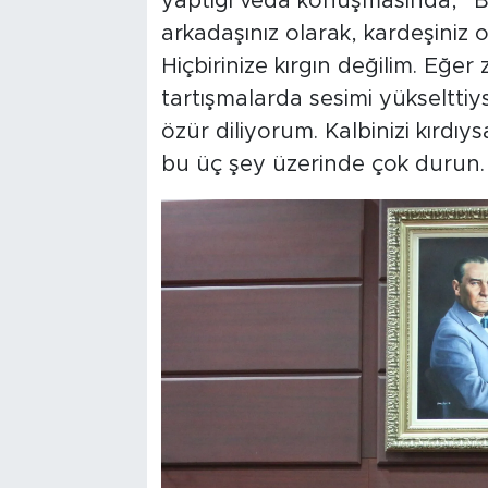
yaptığı veda konuşmasında, “Be
arkadaşınız olarak, kardeşiniz o
Hiçbirinize kırgın değilim. Eğ
tartışmalarda sesimi yükselttiy
özür diliyorum. Kalbinizi kırdı
bu üç şey üzerinde çok durun.