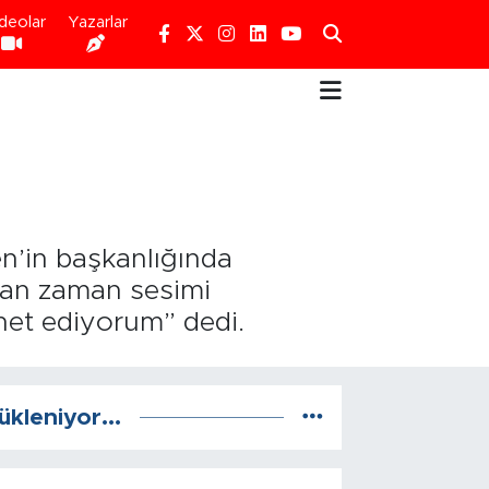
deolar
Yazarlar
n’in başkanlığında
aman zaman sesimi
net ediyorum” dedi.
ükleniyor...