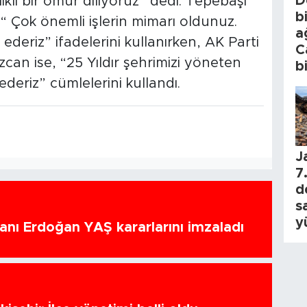
D
klı bir ömür diliyoruz” dedi. Tepebaşı
b
 Çok önemli işlerin mimarı oldunuz.
a
 ederiz” ifadelerini kullanırken, AK Parti
C
an ise, “25 Yıldır şehrimizi yöneten
b
deriz” cümlelerini kullandı.
J
7.
d
s
y
nı Erdoğan YAŞ kararlarını imzaladı