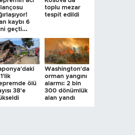
epremin acı
Kosova'da
ilançosu
toplu mezar
ğırlaşıyor!
tespit edildi
an kaybı 6
ini geçti...
aponya'daki
Washington'da
1'lik
orman yangını
epremde ölü
alarmı: 2 bin
ayısı 38'e
300 dönümlük
ükseldi
alan yandı