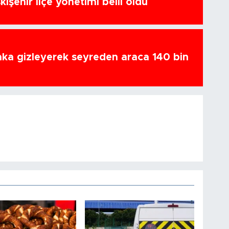
kişehir İlçe yönetimi belli oldu
ka gizleyerek seyreden araca 140 bin