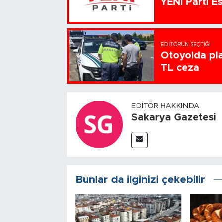
YENİ Parti Es
EDITÖRÜN SEÇTIĞI
Otoyolda pla
TL ceza
EDITÖR HAKKINDA
Sakarya Gazetesi
Bunlar da ilginizi çekebilir