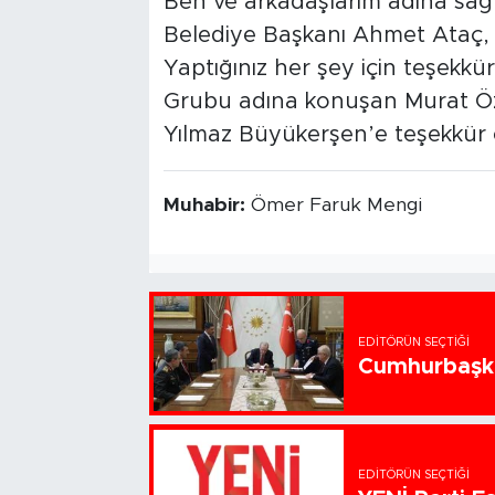
Ben ve arkadaşlarım adına sağlı
Belediye Başkanı Ahmet Ataç, “
Yaptığınız her şey için teşekkür
Grubu adına konuşan Murat Özc
Yılmaz Büyükerşen’e teşekkür e
Muhabir:
Ömer Faruk Mengi
EDITÖRÜN SEÇTIĞI
Cumhurbaşka
EDITÖRÜN SEÇTIĞI