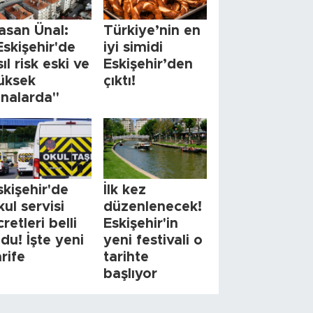
asan Ünal:
Türkiye’nin en
Eskişehir'de
iyi simidi
sıl risk eski ve
Eskişehir’den
üksek
çıktı!
inalarda"
skişehir'de
İlk kez
kul servisi
düzenlenecek!
cretleri belli
Eskişehir'in
ldu! İşte yeni
yeni festivali o
arife
tarihte
başlıyor