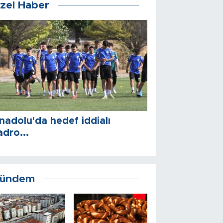
zel Haber
nadolu'da hedef iddialı
adro...
ündem