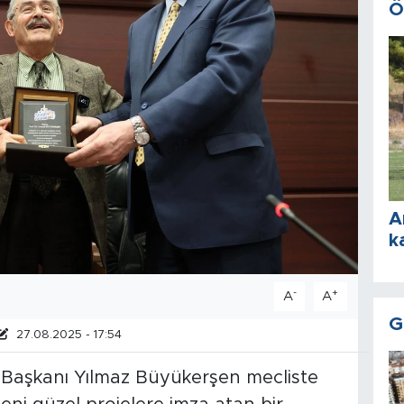
Ö
A
k
-
+
A
A
G
27.08.2025 - 17:54
 Başkanı Yılmaz Büyükerşen mecliste